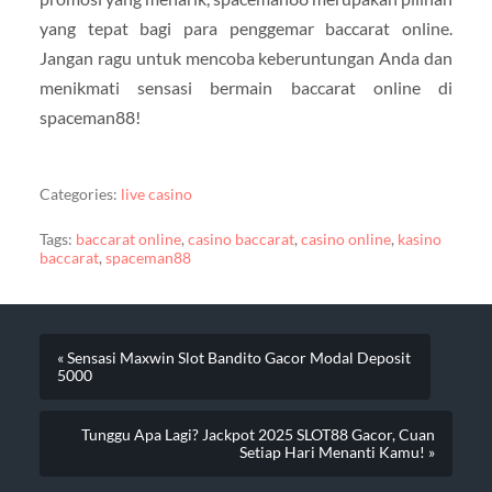
yang tepat bagi para penggemar baccarat online.
Jangan ragu untuk mencoba keberuntungan Anda dan
menikmati sensasi bermain baccarat online di
spaceman88!
Categories:
live casino
Tags:
baccarat online
,
casino baccarat
,
casino online
,
kasino
baccarat
,
spaceman88
« Sensasi Maxwin Slot Bandito Gacor Modal Deposit
5000
Tunggu Apa Lagi? Jackpot 2025 SLOT88 Gacor, Cuan
Setiap Hari Menanti Kamu! »