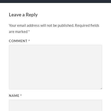
Leave a Reply
Your email address will not be published.
Required fields
are marked
*
COMMENT
*
NAME
*