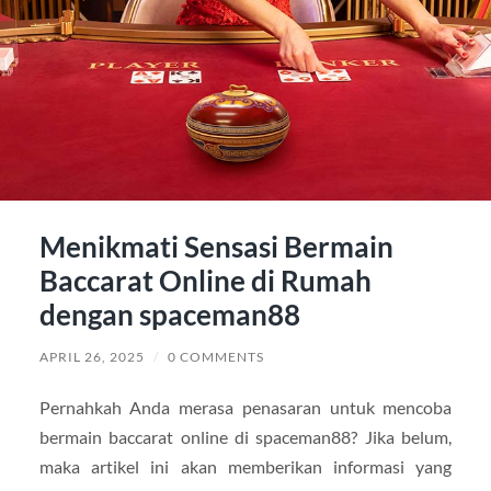
Menikmati Sensasi Bermain
Baccarat Online di Rumah
dengan spaceman88
APRIL 26, 2025
/
0 COMMENTS
Pernahkah Anda merasa penasaran untuk mencoba
bermain baccarat online di spaceman88? Jika belum,
maka artikel ini akan memberikan informasi yang