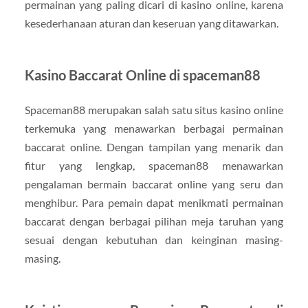
permainan yang paling dicari di kasino online, karena
kesederhanaan aturan dan keseruan yang ditawarkan.
Kasino Baccarat Online di spaceman88
Spaceman88 merupakan salah satu situs kasino online
terkemuka yang menawarkan berbagai permainan
baccarat online. Dengan tampilan yang menarik dan
fitur yang lengkap, spaceman88 menawarkan
pengalaman bermain baccarat online yang seru dan
menghibur. Para pemain dapat menikmati permainan
baccarat dengan berbagai pilihan meja taruhan yang
sesuai dengan kebutuhan dan keinginan masing-
masing.