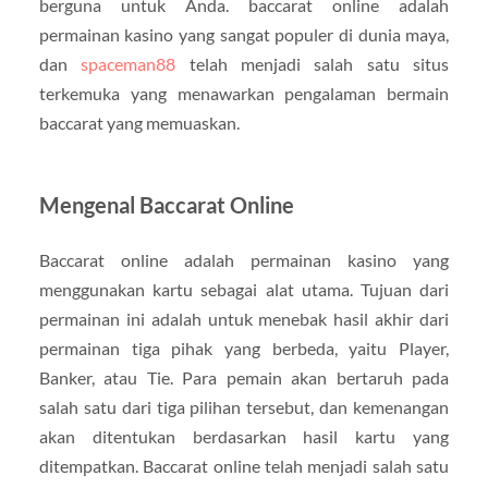
berguna untuk Anda. baccarat online adalah
permainan kasino yang sangat populer di dunia maya,
dan
spaceman88
telah menjadi salah satu situs
terkemuka yang menawarkan pengalaman bermain
baccarat yang memuaskan.
Mengenal Baccarat Online
Baccarat online adalah permainan kasino yang
menggunakan kartu sebagai alat utama. Tujuan dari
permainan ini adalah untuk menebak hasil akhir dari
permainan tiga pihak yang berbeda, yaitu Player,
Banker, atau Tie. Para pemain akan bertaruh pada
salah satu dari tiga pilihan tersebut, dan kemenangan
akan ditentukan berdasarkan hasil kartu yang
ditempatkan. Baccarat online telah menjadi salah satu