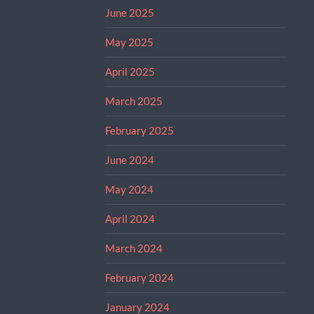
June 2025
May 2025
April 2025
March 2025
February 2025
June 2024
May 2024
April 2024
March 2024
February 2024
January 2024