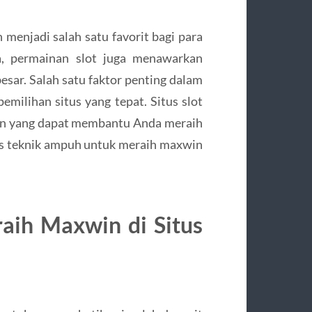
h menjadi salah satu favorit bagi para
a, permainan slot juga menawarkan
ar. Salah satu faktor penting dalam
milihan situs yang tepat. Situs slot
ihan yang dapat membantu Anda meraih
as teknik ampuh untuk meraih maxwin
aih Maxwin di Situs