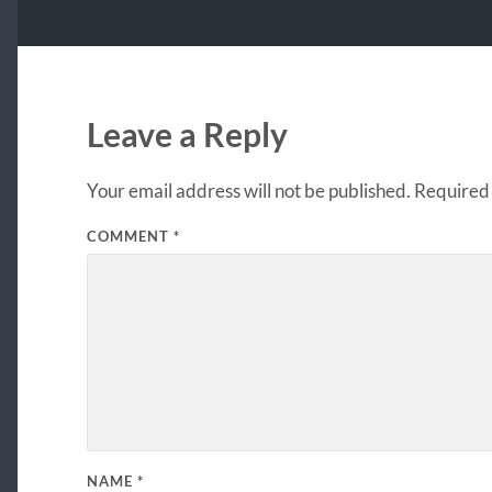
Leave a Reply
Your email address will not be published.
Required 
COMMENT
*
NAME
*