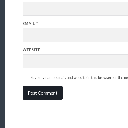
EMAIL
*
WEBSITE
Save my name, email, and website in this browser for the n