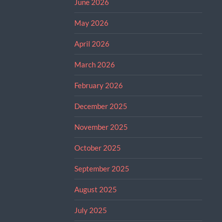
June 2026
May 2026
April 2026
March 2026
February 2026
December 2025
November 2025
October 2025
September 2025
August 2025
July 2025