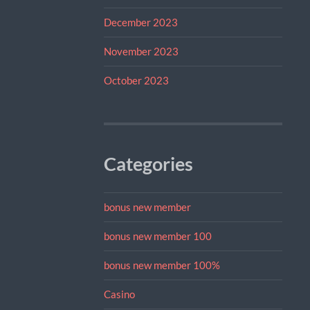
December 2023
November 2023
October 2023
Categories
bonus new member
bonus new member 100
bonus new member 100%
Casino