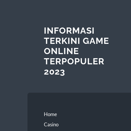
INFORMASI
TERKINI GAME
ONLINE
TERPOPULER
2023
Home
Casino