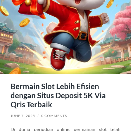
Bermain Slot Lebih Efisien
dengan Situs Deposit 5K Via
Qris Terbaik
JUNE 7, 2025
/
0 COMMENTS
Di dunia perjudian online, permainan slot telah