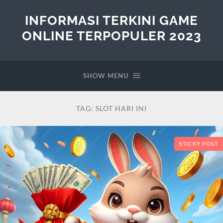
INFORMASI TERKINI GAME
ONLINE TERPOPULER 2023
SHOW MENU
TAG:
SLOT HARI INI
STICKY POST