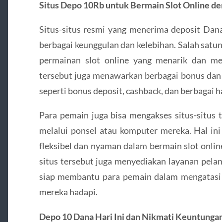
Situs Depo 10Rb untuk Bermain Slot Online d
Situs-situs resmi yang menerima deposit Dan
berbagai keunggulan dan kelebihan. Salah satun
permainan slot online yang menarik dan meng
tersebut juga menawarkan berbagai bonus dan
seperti bonus deposit, cashback, dan berbagai h
Para pemain juga bisa mengakses situs-situs 
melalui ponsel atau komputer mereka. Hal in
fleksibel dan nyaman dalam bermain slot online
situs tersebut juga menyediakan layanan pela
siap membantu para pemain dalam mengatasi 
mereka hadapi.
Depo 10 Dana Hari Ini dan Nikmati Keuntunga