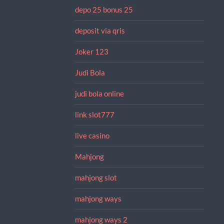
depo 25 bonus 25
deposit via qris
Joker 123
Judi Bola
judi bola online
link slot777
live casino
Mahjong
mahjong slot
mahjong ways
mahjong ways 2