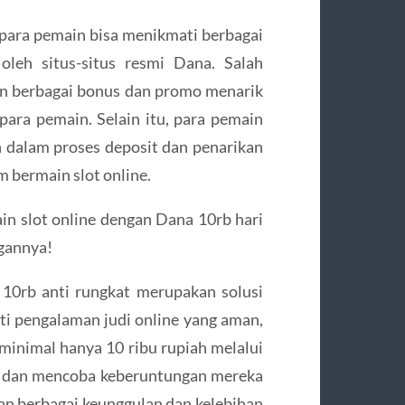
 para pemain bisa menikmati berbagai
oleh situs-situs resmi Dana. Salah
n berbagai bonus dan promo menarik
ara pemain. Selain itu, para pemain
 dalam proses deposit dan penarikan
 bermain slot online.
in slot online dengan Dana 10rb hari
ngannya!
 10rb anti rungkat merupakan solusi
ti pengalaman judi online yang aman,
inimal hanya 10 ribu rupiah melalui
in dan mencoba keberuntungan mereka
gan berbagai keunggulan dan kelebihan