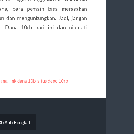
Dana, para pemain bisa merasakan
n dan menguntungkan. Jadi, jangan
an Dana 10rb hari ini dan nikmati
dana
,
link dana 10b
,
situs depo 10rb
Rb Anti Rungkat