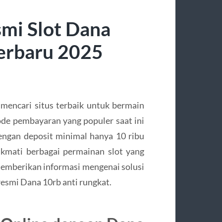
smi Slot Dana
erbaru 2025
mencari situs terbaik untuk bermain
de pembayaran yang populer saat ini
ngan deposit minimal hanya 10 ribu
kmati berbagai permainan slot yang
memberikan informasi mengenai solusi
 resmi Dana 10rb anti rungkat.