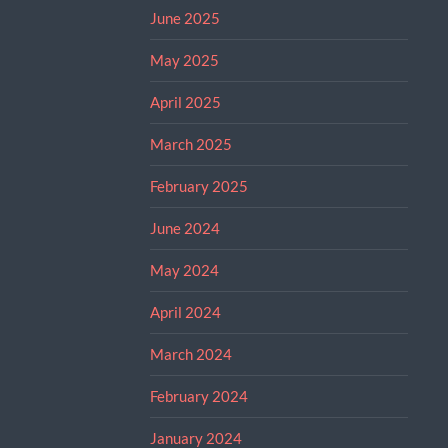
June 2025
May 2025
April 2025
March 2025
February 2025
June 2024
May 2024
April 2024
March 2024
February 2024
January 2024