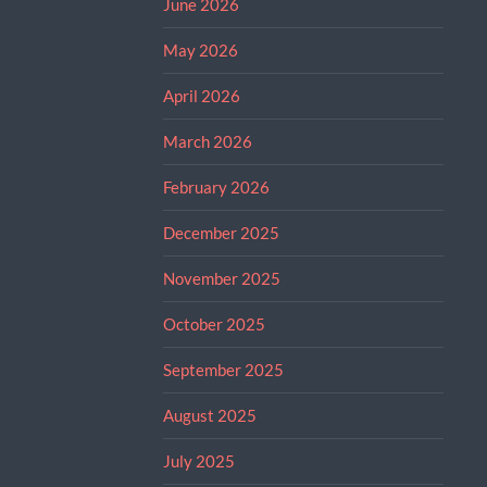
June 2026
May 2026
April 2026
March 2026
February 2026
December 2025
November 2025
October 2025
September 2025
August 2025
July 2025