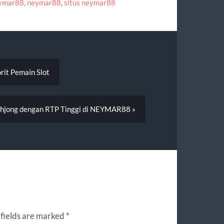
eymar88
,
neymar88
,
situs neymar88
rit Pemain Slot
ahjong dengan RTP Tinggi di NEYMAR88 »
fields are marked
*