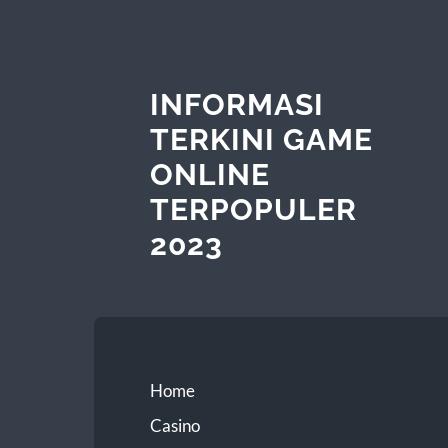
INFORMASI
TERKINI GAME
ONLINE
TERPOPULER
2023
Home
Casino