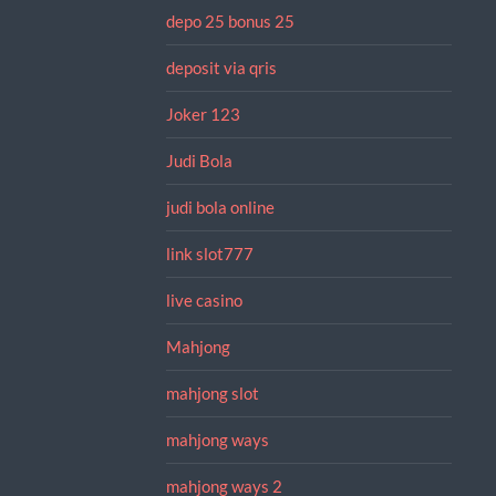
depo 25 bonus 25
deposit via qris
Joker 123
Judi Bola
judi bola online
link slot777
live casino
Mahjong
mahjong slot
mahjong ways
mahjong ways 2