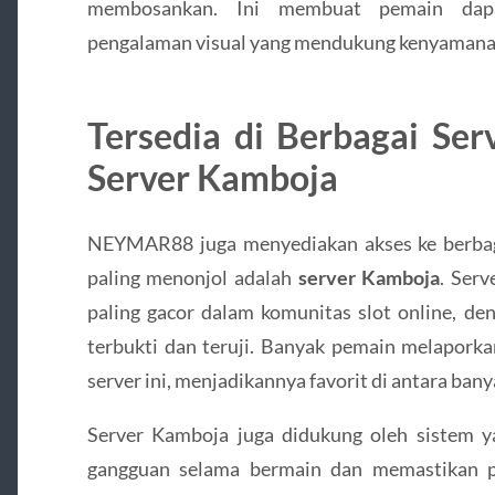
membosankan. Ini membuat pemain dap
pengalaman visual yang mendukung kenyamana
Tersedia di Berbagai Ser
Server Kamboja
NEYMAR88 juga menyediakan akses ke berba
paling menonjol adalah
server Kamboja
. Serv
paling gacor dalam komunitas slot online, d
terbukti dan teruji. Banyak pemain melapork
server ini, menjadikannya favorit di antara bany
Server Kamboja juga didukung oleh sistem y
gangguan selama bermain dan memastikan put