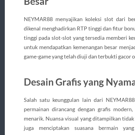
Besar
NEYMAR88 menyajikan koleksi slot dari ber
dikenal menghadirkan RTP tinggi dan fitur bo
tinggi pada slot-slot yang tersedia memberi k
untuk mendapatkan kemenangan besar menjadi 
game-game yang telah diuji dan terbukti gacor
Desain Grafis yang Nyam
Salah satu keunggulan lain dari NEYMAR88 
permainan dirancang dengan grafis modern, 
menarik. Nuansa visual yang ditampilkan tida
juga menciptakan suasana bermain yan