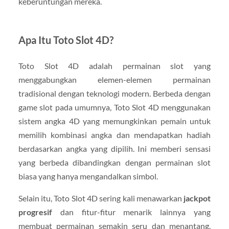
keberuntungan mereka.
Apa Itu Toto Slot 4D?
Toto Slot 4D adalah permainan slot yang
menggabungkan elemen-elemen permainan
tradisional dengan teknologi modern. Berbeda dengan
game slot pada umumnya, Toto Slot 4D menggunakan
sistem angka 4D yang memungkinkan pemain untuk
memilih kombinasi angka dan mendapatkan hadiah
berdasarkan angka yang dipilih. Ini memberi sensasi
yang berbeda dibandingkan dengan permainan slot
biasa yang hanya mengandalkan simbol.
Selain itu, Toto Slot 4D sering kali menawarkan
jackpot
progresif
dan fitur-fitur menarik lainnya yang
membuat permainan semakin seru dan menantang.