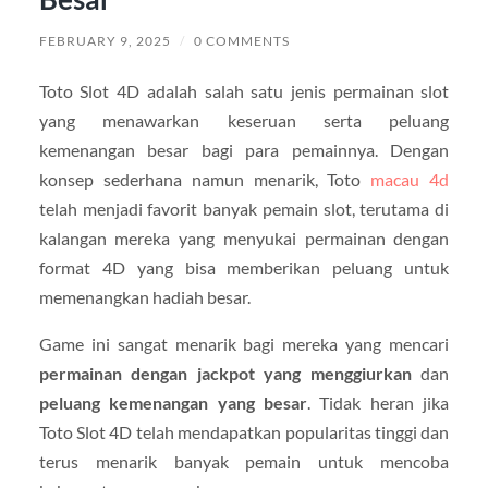
FEBRUARY 9, 2025
/
0 COMMENTS
Toto Slot 4D adalah salah satu jenis permainan slot
yang menawarkan keseruan serta peluang
kemenangan besar bagi para pemainnya. Dengan
konsep sederhana namun menarik, Toto
macau 4d
telah menjadi favorit banyak pemain slot, terutama di
kalangan mereka yang menyukai permainan dengan
format 4D yang bisa memberikan peluang untuk
memenangkan hadiah besar.
Game ini sangat menarik bagi mereka yang mencari
permainan dengan jackpot yang menggiurkan
dan
peluang kemenangan yang besar
. Tidak heran jika
Toto Slot 4D telah mendapatkan popularitas tinggi dan
terus menarik banyak pemain untuk mencoba