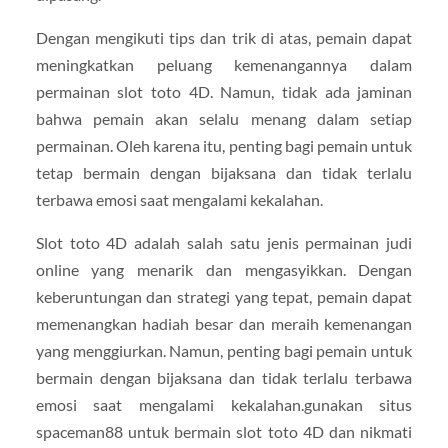
Dengan mengikuti tips dan trik di atas, pemain dapat
meningkatkan peluang kemenangannya dalam
permainan slot toto 4D. Namun, tidak ada jaminan
bahwa pemain akan selalu menang dalam setiap
permainan. Oleh karena itu, penting bagi pemain untuk
tetap bermain dengan bijaksana dan tidak terlalu
terbawa emosi saat mengalami kekalahan.
Slot toto 4D adalah salah satu jenis permainan judi
online yang menarik dan mengasyikkan. Dengan
keberuntungan dan strategi yang tepat, pemain dapat
memenangkan hadiah besar dan meraih kemenangan
yang menggiurkan. Namun, penting bagi pemain untuk
bermain dengan bijaksana dan tidak terlalu terbawa
emosi saat mengalami kekalahan.gunakan situs
spaceman88 untuk bermain slot toto 4D dan nikmati