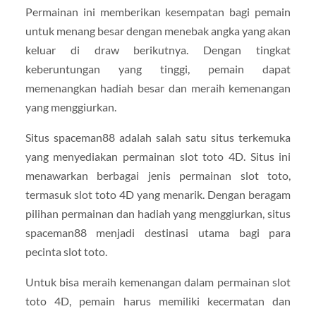
Permainan ini memberikan kesempatan bagi pemain
untuk menang besar dengan menebak angka yang akan
keluar di draw berikutnya. Dengan tingkat
keberuntungan yang tinggi, pemain dapat
memenangkan hadiah besar dan meraih kemenangan
yang menggiurkan.
Situs spaceman88 adalah salah satu situs terkemuka
yang menyediakan permainan slot toto 4D. Situs ini
menawarkan berbagai jenis permainan slot toto,
termasuk slot toto 4D yang menarik. Dengan beragam
pilihan permainan dan hadiah yang menggiurkan, situs
spaceman88 menjadi destinasi utama bagi para
pecinta slot toto.
Untuk bisa meraih kemenangan dalam permainan slot
toto 4D, pemain harus memiliki kecermatan dan