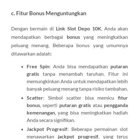
c.
Fitur Bonus Menguntungkan
Dengan bermain di
Link Slot Depo 10K
, Anda akan
mendapatkan berbagai
bonus
yang meningkatkan
peluang menang. Beberapa bonus yang umumnya
ditawarkan adalah:
Free Spin
: Anda bisa mendapatkan
putaran
gratis
tanpa menambah taruhan. Fitur ini
memungkinkan Anda untuk mendapatkan lebih
banyak peluang menang tanpa risiko tambahan.
Scatter
: Simbol scatter bisa memicu
fitur
bonus
, seperti
putaran gratis
atau
pengganda
kemenangan
, yang bisa meningkatkan hadiah
Anda secara signifikan.
Jackpot Progresif
: Beberapa permainan slot
menawarkan
jackpot progresif
, yang terus