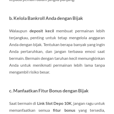
b.
Kelola Bankroll Anda dengan Bijak
Walaupun
deposit kecil
membuat permainan lebih
terjangkau, penting untuk tetap mengelola anggaran
Anda dengan bijak. Tentukan berapa banyak yang ingin
Anda pertaruhkan, dan jangan terbawa emosi saat
bermain. Bermain dengan taruhan kecil memungkinkan
Anda untuk menikmati permainan lebih lama tanpa
mengambil risiko besar.
c.
Manfaatkan Fitur Bonus dengan Bijak
Saat bermain di
Link Slot Depo 10K
, jangan ragu untuk
memanfaatkan semua
fitur bonus
yang tersedia,