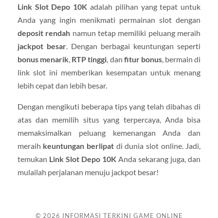
Link Slot Depo 10K
adalah pilihan yang tepat untuk
Anda yang ingin menikmati permainan slot dengan
deposit rendah
namun tetap memiliki peluang meraih
jackpot besar
. Dengan berbagai keuntungan seperti
bonus menarik
,
RTP tinggi
, dan
fitur bonus
, bermain di
link slot ini memberikan kesempatan untuk menang
lebih cepat dan lebih besar.
Dengan mengikuti beberapa tips yang telah dibahas di
atas dan memilih situs yang terpercaya, Anda bisa
memaksimalkan peluang kemenangan Anda dan
meraih
keuntungan berlipat
di dunia slot online. Jadi,
temukan
Link Slot Depo 10K
Anda sekarang juga, dan
mulailah perjalanan menuju jackpot besar!
© 2026
INFORMASI TERKINI GAME ONLINE