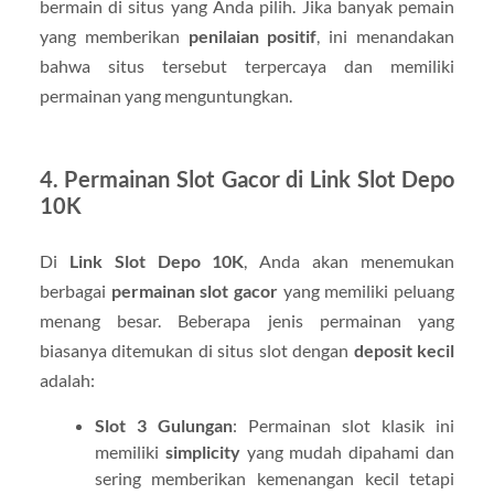
bermain di situs yang Anda pilih. Jika banyak pemain
yang memberikan
penilaian positif
, ini menandakan
bahwa situs tersebut terpercaya dan memiliki
permainan yang menguntungkan.
4.
Permainan Slot Gacor di Link Slot Depo
10K
Di
Link Slot Depo 10K
, Anda akan menemukan
berbagai
permainan slot gacor
yang memiliki peluang
menang besar. Beberapa jenis permainan yang
biasanya ditemukan di situs slot dengan
deposit kecil
adalah:
Slot 3 Gulungan
: Permainan slot klasik ini
memiliki
simplicity
yang mudah dipahami dan
sering memberikan kemenangan kecil tetapi