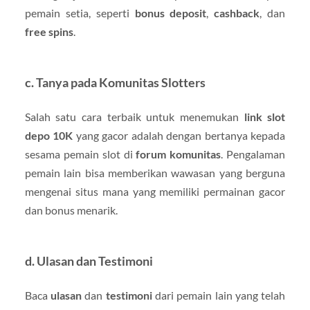
pemain setia, seperti
bonus deposit
,
cashback
, dan
free spins
.
c.
Tanya pada Komunitas Slotters
Salah satu cara terbaik untuk menemukan
link slot
depo 10K
yang gacor adalah dengan bertanya kepada
sesama pemain slot di
forum komunitas
. Pengalaman
pemain lain bisa memberikan wawasan yang berguna
mengenai situs mana yang memiliki permainan gacor
dan bonus menarik.
d.
Ulasan dan Testimoni
Baca
ulasan
dan
testimoni
dari pemain lain yang telah