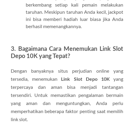
berkembang setiap kali pemain melakukan
taruhan. Meskipun taruhan Anda kecil, jackpot
ini bisa memberi hadiah luar biasa jika Anda
berhasil memenangkannya.
3.
Bagaimana Cara Menemukan Link Slot
Depo 10K yang Tepat?
Dengan banyaknya situs perjudian online yang
tersedia, menemukan
Link Slot Depo 10K
yang
terpercaya dan aman bisa menjadi tantangan
tersendiri. Untuk memastikan pengalaman bermain
yang aman dan menguntungkan, Anda perlu
memperhatikan beberapa faktor penting saat memilih
link slot.