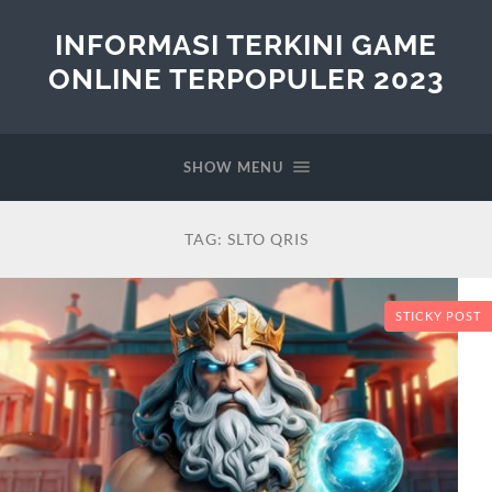
INFORMASI TERKINI GAME
ONLINE TERPOPULER 2023
SHOW MENU
TAG:
SLTO QRIS
STICKY POST