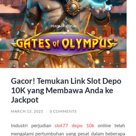
Gacor! Temukan Link Slot Depo
10K yang Membawa Anda ke
Jackpot
MARCH 13, 2025
/
0 COMMENTS
Industri perjudian
slot77 depo 10k
online telah
mengalami pertumbuhan yang pesat dalam beberapa