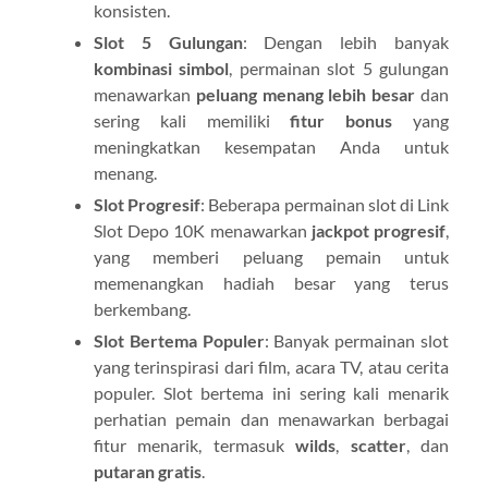
konsisten.
Slot 5 Gulungan
: Dengan lebih banyak
kombinasi simbol
, permainan slot 5 gulungan
menawarkan
peluang menang lebih besar
dan
sering kali memiliki
fitur bonus
yang
meningkatkan kesempatan Anda untuk
menang.
Slot Progresif
: Beberapa permainan slot di Link
Slot Depo 10K menawarkan
jackpot progresif
,
yang memberi peluang pemain untuk
memenangkan hadiah besar yang terus
berkembang.
Slot Bertema Populer
: Banyak permainan slot
yang terinspirasi dari film, acara TV, atau cerita
populer. Slot bertema ini sering kali menarik
perhatian pemain dan menawarkan berbagai
fitur menarik, termasuk
wilds
,
scatter
, dan
putaran gratis
.