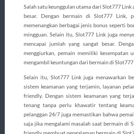
Salah satu keunggulan utama dari Slot777 Link
besar. Dengan bermain di Slot777 Link, 
memenangkan berbagai jenis bonus seperti bon
mingguan. Selain itu, Slot777 Link juga meny
mencapai jumlah yang sangat besar. Deng
menggiurkan, pemain memiliki kesempatan 
mengambil keuntungan dari bermain di Slot777 
Selain itu, Slot777 Link juga menawarkan ber
sistem keamanan yang terjamin, layanan pela
friendly. Dengan sistem keamanan yang ter
tenang tanpa perlu khawatir tentang keam
pelanggan 24/7 juga memastikan bahwa pema
saja jika mengalami masalah saat bermain di S
friendly membuat pengalaman bermain di Slot