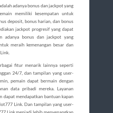
 adalah adanya bonus dan jackpot yang
pemain memiliki kesempatan untuk
us deposit, bonus harian, dan bonus
ediakan jackpot progresif yang dapat
an adanya bonus dan jackpot yang
untuk meraih kemenangan besar dan
Link.
bagai fitur menarik lainnya seperti
nggan 24/7, dan tampilan yang user-
jamin, pemain dapat bermain dengan
anan data pribadi mereka. Layanan
in dapat mendapatkan bantuan kapan
lot777 Link. Dan tampilan yang user-
777 Link menjadi lebih menyenangkan