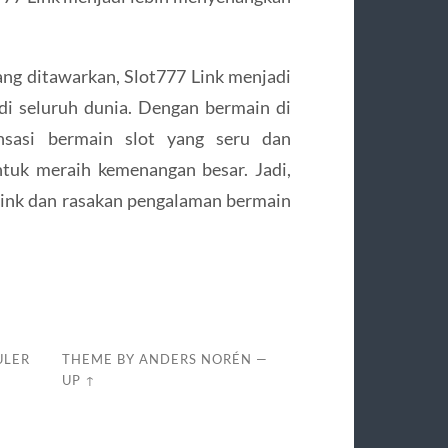
ng ditawarkan, Slot777 Link menjadi
 di seluruh dunia. Dengan bermain di
nsasi bermain slot yang seru dan
tuk meraih kemenangan besar. Jadi,
Link dan rasakan pengalaman bermain
ULER
THEME BY
ANDERS NORÉN
—
UP ↑