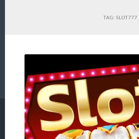
TAG:
SLOT777 