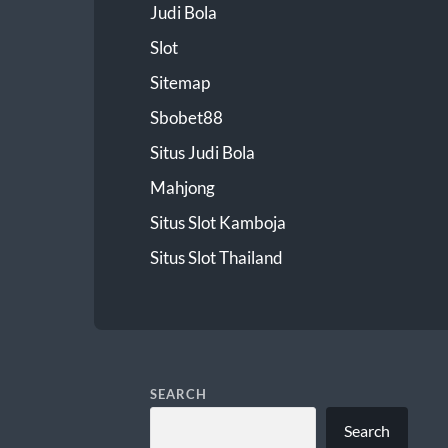
Judi Bola
Slot
Sitemap
Sbobet88
Situs Judi Bola
Mahjong
Situs Slot Kamboja
Situs Slot Thailand
SEARCH
Search