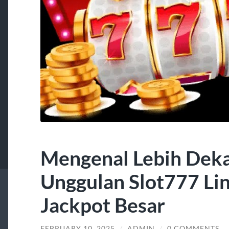
Mengenal Lebih Dekat
Unggulan Slot777 Li
Jackpot Besar
FEBRUARY 10, 2025
/
ADMIN
/
0 COMMENTS