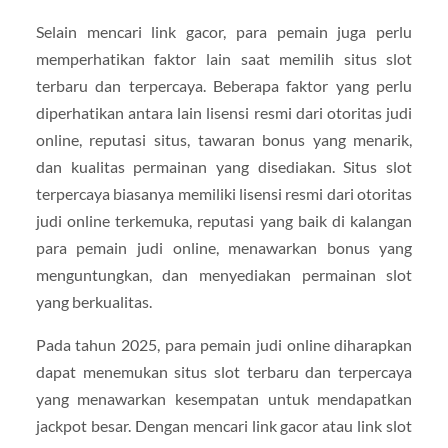
Selain mencari link gacor, para pemain juga perlu
memperhatikan faktor lain saat memilih situs slot
terbaru dan terpercaya. Beberapa faktor yang perlu
diperhatikan antara lain lisensi resmi dari otoritas judi
online, reputasi situs, tawaran bonus yang menarik,
dan kualitas permainan yang disediakan. Situs slot
terpercaya biasanya memiliki lisensi resmi dari otoritas
judi online terkemuka, reputasi yang baik di kalangan
para pemain judi online, menawarkan bonus yang
menguntungkan, dan menyediakan permainan slot
yang berkualitas.
Pada tahun 2025, para pemain judi online diharapkan
dapat menemukan situs slot terbaru dan terpercaya
yang menawarkan kesempatan untuk mendapatkan
jackpot besar. Dengan mencari link gacor atau link slot