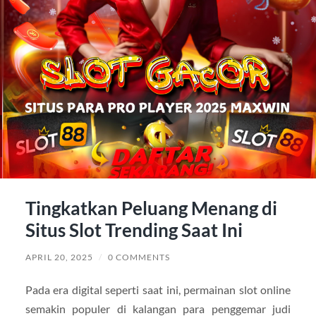
Tingkatkan Peluang Menang di
Situs Slot Trending Saat Ini
APRIL 20, 2025
/
0 COMMENTS
Pada era digital seperti saat ini, permainan slot online
semakin populer di kalangan para penggemar judi