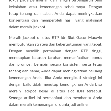
kekalahan atau kemenangan sebelumnya. Dengan
tetap tenang dan sabar, Anda dapat meningkatkan
konsentrasi dan memperoleh hasil yang maksimal
dalam meraih jackpot.
Meraih jackpot di situs RTP Idn Slot Gacor Maxwin
membutuhkan strategi dan keberuntungan yang tepat.
Dengan memilih permainan dengan RTP tinggi,
menetapkan batasan taruhan, memanfaatkan bonus
dan promosi, bermain secara konsisten, serta tetap
tenang dan sabar, Anda dapat meningkatkan peluang
kemenangan Anda. Jika Anda mengikuti strategi ini
dengan baik, tidak menutup kemungkinan Anda bisa
meraih jackpot besar di situs slot IDN tersebut.
Semoga artikel ini bermanfaat dan membantu Anda
dalam meraih kemenangan di dunia judi online.