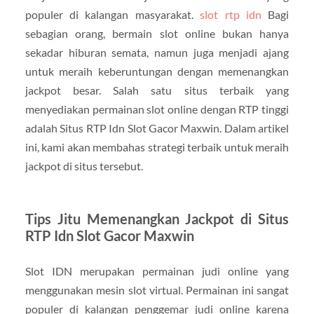
populer di kalangan masyarakat.
slot rtp idn
Bagi
sebagian orang, bermain slot online bukan hanya
sekadar hiburan semata, namun juga menjadi ajang
untuk meraih keberuntungan dengan memenangkan
jackpot besar. Salah satu situs terbaik yang
menyediakan permainan slot online dengan RTP tinggi
adalah Situs RTP Idn Slot Gacor Maxwin. Dalam artikel
ini, kami akan membahas strategi terbaik untuk meraih
jackpot di situs tersebut.
Tips Jitu Memenangkan Jackpot di Situs
RTP Idn Slot Gacor Maxwin
Slot IDN merupakan permainan judi online yang
menggunakan mesin slot virtual. Permainan ini sangat
populer di kalangan penggemar judi online karena