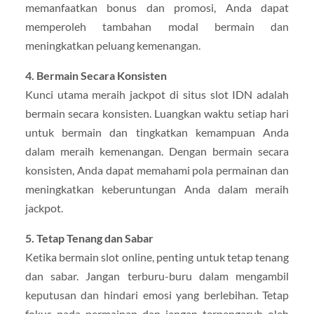
memanfaatkan bonus dan promosi, Anda dapat
memperoleh tambahan modal bermain dan
meningkatkan peluang kemenangan.
4. Bermain Secara Konsisten
Kunci utama meraih jackpot di situs slot IDN adalah
bermain secara konsisten. Luangkan waktu setiap hari
untuk bermain dan tingkatkan kemampuan Anda
dalam meraih kemenangan. Dengan bermain secara
konsisten, Anda dapat memahami pola permainan dan
meningkatkan keberuntungan Anda dalam meraih
jackpot.
5. Tetap Tenang dan Sabar
Ketika bermain slot online, penting untuk tetap tenang
dan sabar. Jangan terburu-buru dalam mengambil
keputusan dan hindari emosi yang berlebihan. Tetap
fokus pada permainan dan jangan terpengaruh oleh