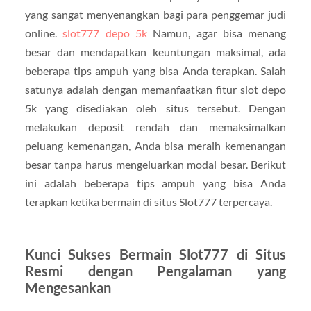
yang sangat menyenangkan bagi para penggemar judi
online.
slot777 depo 5k
Namun, agar bisa menang
besar dan mendapatkan keuntungan maksimal, ada
beberapa tips ampuh yang bisa Anda terapkan. Salah
satunya adalah dengan memanfaatkan fitur slot depo
5k yang disediakan oleh situs tersebut. Dengan
melakukan deposit rendah dan memaksimalkan
peluang kemenangan, Anda bisa meraih kemenangan
besar tanpa harus mengeluarkan modal besar. Berikut
ini adalah beberapa tips ampuh yang bisa Anda
terapkan ketika bermain di situs Slot777 terpercaya.
Kunci Sukses Bermain Slot777 di Situs
Resmi dengan Pengalaman yang
Mengesankan