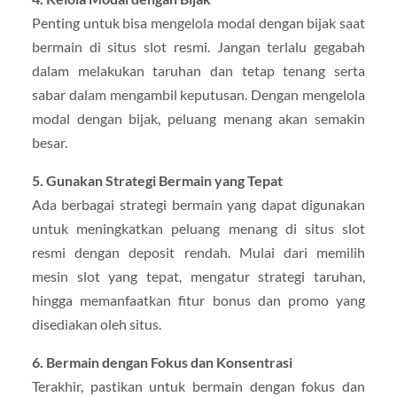
Penting untuk bisa mengelola modal dengan bijak saat
bermain di situs slot resmi. Jangan terlalu gegabah
dalam melakukan taruhan dan tetap tenang serta
sabar dalam mengambil keputusan. Dengan mengelola
modal dengan bijak, peluang menang akan semakin
besar.
5. Gunakan Strategi Bermain yang Tepat
Ada berbagai strategi bermain yang dapat digunakan
untuk meningkatkan peluang menang di situs slot
resmi dengan deposit rendah. Mulai dari memilih
mesin slot yang tepat, mengatur strategi taruhan,
hingga memanfaatkan fitur bonus dan promo yang
disediakan oleh situs.
6. Bermain dengan Fokus dan Konsentrasi
Terakhir, pastikan untuk bermain dengan fokus dan