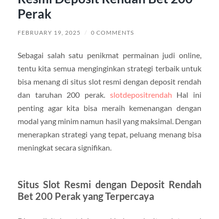
Perak
FEBRUARY 19, 2025
/
0 COMMENTS
Sebagai salah satu penikmat permainan judi online,
tentu kita semua menginginkan strategi terbaik untuk
bisa menang di situs slot resmi dengan deposit rendah
dan taruhan 200 perak.
slotdepositrendah
Hal ini
penting agar kita bisa meraih kemenangan dengan
modal yang minim namun hasil yang maksimal. Dengan
menerapkan strategi yang tepat, peluang menang bisa
meningkat secara signifikan.
Situs Slot Resmi dengan Deposit Rendah
Bet 200 Perak yang Terpercaya