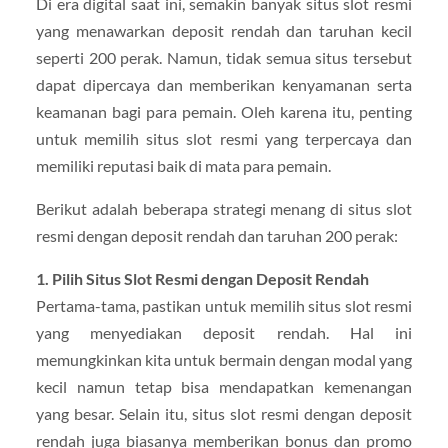
Di era digital saat ini, semakin banyak situs slot resmi
yang menawarkan deposit rendah dan taruhan kecil
seperti 200 perak. Namun, tidak semua situs tersebut
dapat dipercaya dan memberikan kenyamanan serta
keamanan bagi para pemain. Oleh karena itu, penting
untuk memilih situs slot resmi yang terpercaya dan
memiliki reputasi baik di mata para pemain.
Berikut adalah beberapa strategi menang di situs slot
resmi dengan deposit rendah dan taruhan 200 perak:
1. Pilih Situs Slot Resmi dengan Deposit Rendah
Pertama-tama, pastikan untuk memilih situs slot resmi
yang menyediakan deposit rendah. Hal ini
memungkinkan kita untuk bermain dengan modal yang
kecil namun tetap bisa mendapatkan kemenangan
yang besar. Selain itu, situs slot resmi dengan deposit
rendah juga biasanya memberikan bonus dan promo