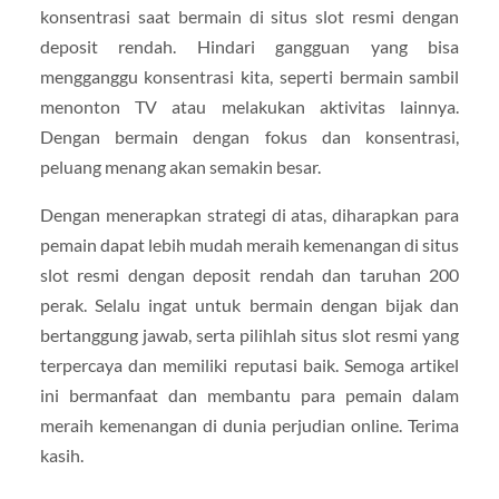
konsentrasi saat bermain di situs slot resmi dengan
deposit rendah. Hindari gangguan yang bisa
mengganggu konsentrasi kita, seperti bermain sambil
menonton TV atau melakukan aktivitas lainnya.
Dengan bermain dengan fokus dan konsentrasi,
peluang menang akan semakin besar.
Dengan menerapkan strategi di atas, diharapkan para
pemain dapat lebih mudah meraih kemenangan di situs
slot resmi dengan deposit rendah dan taruhan 200
perak. Selalu ingat untuk bermain dengan bijak dan
bertanggung jawab, serta pilihlah situs slot resmi yang
terpercaya dan memiliki reputasi baik. Semoga artikel
ini bermanfaat dan membantu para pemain dalam
meraih kemenangan di dunia perjudian online. Terima
kasih.