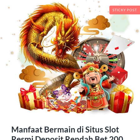
STICKY POST
Manfaat Bermain di Situs Slot
Resmi Deposit Rendah Bet 200