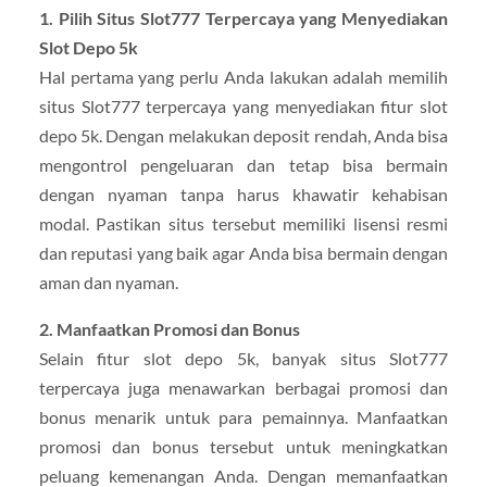
1. Pilih Situs Slot777 Terpercaya yang Menyediakan
Slot Depo 5k
Hal pertama yang perlu Anda lakukan adalah memilih
situs Slot777 terpercaya yang menyediakan fitur slot
depo 5k. Dengan melakukan deposit rendah, Anda bisa
mengontrol pengeluaran dan tetap bisa bermain
dengan nyaman tanpa harus khawatir kehabisan
modal. Pastikan situs tersebut memiliki lisensi resmi
dan reputasi yang baik agar Anda bisa bermain dengan
aman dan nyaman.
2. Manfaatkan Promosi dan Bonus
Selain fitur slot depo 5k, banyak situs Slot777
terpercaya juga menawarkan berbagai promosi dan
bonus menarik untuk para pemainnya. Manfaatkan
promosi dan bonus tersebut untuk meningkatkan
peluang kemenangan Anda. Dengan memanfaatkan