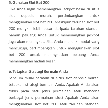
5. Gunakan Slot Bet 200
Jika Anda ingin memenangkan jackpot besar di situs
slot deposit murah, pertimbangkan untuk
menggunakan slot bet 200. Meskipun taruhan slot bet
200 mungkin lebih besar daripada taruhan standar,
namun peluang Anda untuk memenangkan jackpot
juga akan meningkat. Jika Anda memiliki modal yang
mencukupi, pertimbangkan untuk menggunakan slot
bet 200 untuk meningkatkan peluang Anda
memenangkan hadiah besar.
6. Tetapkan Strategi Bermain Anda
Sebelum mulai bermain di situs slot deposit murah,
tetapkan strategi bermain Anda. Apakah Anda akan
fokus pada satu jenis permainan atau mencoba
berbagai jenis permainan slot? Apakah Anda akan
menggunakan slot bet 200 atau taruhan standar?