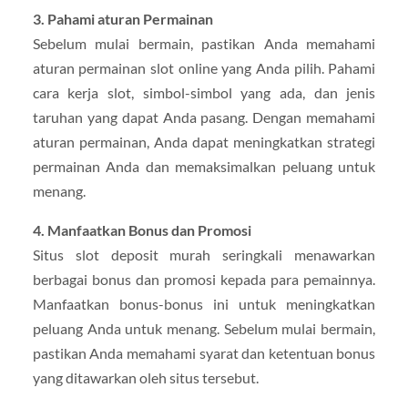
3. Pahami aturan Permainan
Sebelum mulai bermain, pastikan Anda memahami
aturan permainan slot online yang Anda pilih. Pahami
cara kerja slot, simbol-simbol yang ada, dan jenis
taruhan yang dapat Anda pasang. Dengan memahami
aturan permainan, Anda dapat meningkatkan strategi
permainan Anda dan memaksimalkan peluang untuk
menang.
4. Manfaatkan Bonus dan Promosi
Situs slot deposit murah seringkali menawarkan
berbagai bonus dan promosi kepada para pemainnya.
Manfaatkan bonus-bonus ini untuk meningkatkan
peluang Anda untuk menang. Sebelum mulai bermain,
pastikan Anda memahami syarat dan ketentuan bonus
yang ditawarkan oleh situs tersebut.