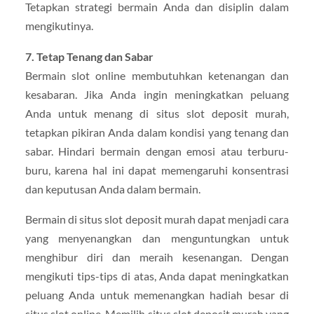
Tetapkan strategi bermain Anda dan disiplin dalam
mengikutinya.
7. Tetap Tenang dan Sabar
Bermain slot online membutuhkan ketenangan dan
kesabaran. Jika Anda ingin meningkatkan peluang
Anda untuk menang di situs slot deposit murah,
tetapkan pikiran Anda dalam kondisi yang tenang dan
sabar. Hindari bermain dengan emosi atau terburu-
buru, karena hal ini dapat memengaruhi konsentrasi
dan keputusan Anda dalam bermain.
Bermain di situs slot deposit murah dapat menjadi cara
yang menyenangkan dan menguntungkan untuk
menghibur diri dan meraih kesenangan. Dengan
mengikuti tips-tips di atas, Anda dapat meningkatkan
peluang Anda untuk memenangkan hadiah besar di
situs slot online. Memilih situs slot deposit murah yang