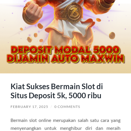
Kiat Sukses Bermain Slot di
Situs Deposit 5k, 5000 ribu
FEBRUARY 17, 2025
/
0 COMMENTS
Bermain slot online merupakan salah satu cara yang
menyenangkan untuk menghibur diri dan meraih