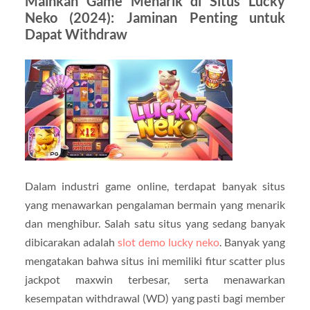
Mainkan Game Menarik di Situs Lucky
Neko (2024): Jaminan Penting untuk
Dapat Withdraw
Dalam industri game online, terdapat banyak situs
yang menawarkan pengalaman bermain yang menarik
dan menghibur. Salah satu situs yang sedang banyak
dibicarakan adalah
slot demo lucky neko
. Banyak yang
mengatakan bahwa situs ini memiliki fitur scatter plus
jackpot maxwin terbesar, serta menawarkan
kesempatan withdrawal (WD) yang pasti bagi member