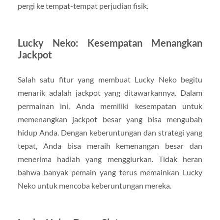
pergi ke tempat-tempat perjudian fisik.
Lucky Neko: Kesempatan Menangkan
Jackpot
Salah satu fitur yang membuat Lucky Neko begitu
menarik adalah jackpot yang ditawarkannya. Dalam
permainan ini, Anda memiliki kesempatan untuk
memenangkan jackpot besar yang bisa mengubah
hidup Anda. Dengan keberuntungan dan strategi yang
tepat, Anda bisa meraih kemenangan besar dan
menerima hadiah yang menggiurkan. Tidak heran
bahwa banyak pemain yang terus memainkan Lucky
Neko untuk mencoba keberuntungan mereka.