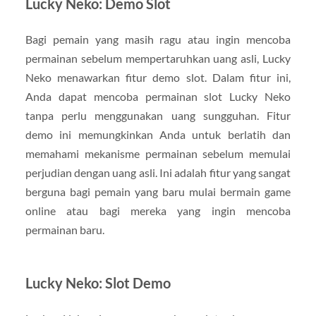
Lucky Neko: Demo Slot
Bagi pemain yang masih ragu atau ingin mencoba
permainan sebelum mempertaruhkan uang asli, Lucky
Neko menawarkan fitur demo slot. Dalam fitur ini,
Anda dapat mencoba permainan slot Lucky Neko
tanpa perlu menggunakan uang sungguhan. Fitur
demo ini memungkinkan Anda untuk berlatih dan
memahami mekanisme permainan sebelum memulai
perjudian dengan uang asli. Ini adalah fitur yang sangat
berguna bagi pemain yang baru mulai bermain game
online atau bagi mereka yang ingin mencoba
permainan baru.
Lucky Neko: Slot Demo