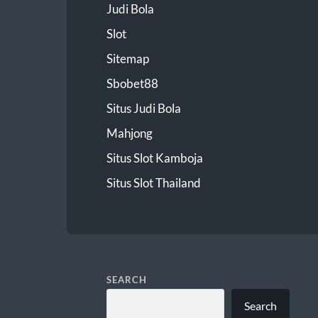
Judi Bola
Slot
Sitemap
Sbobet88
Situs Judi Bola
Mahjong
Situs Slot Kamboja
Situs Slot Thailand
SEARCH
Search