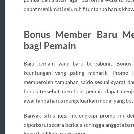
dapat menikmati seluruh fitur tanpa harus khaw
Bonus Member Baru Men
bagi Pemain
Bagi pemain yang baru bergabung, Bonus
keuntungan yang paling menarik. Promo 
memperoleh tambahan saldo sesuai syarat dan
bonus tersebut membuat pemain dapat menjel
awal tanpa harus mengeluarkan modal yang bes
Banyak situs juga melengkapi promo ini de
diperbarui secara berkala sehingga anggota ba
banyak pilihan keuntungan.