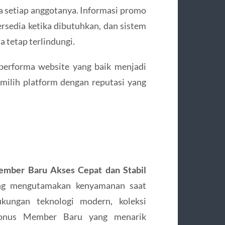
 setiap anggotanya. Informasi promo
ersedia ketika dibutuhkan, dan sistem
 tetap terlindungi.
performa website yang baik menjadi
ilih platform dengan reputasi yang
ber Baru Akses Cepat dan Stabil
ang mengutamakan kenyamanan saat
ukungan teknologi modern, koleksi
 Bonus Member Baru yang menarik