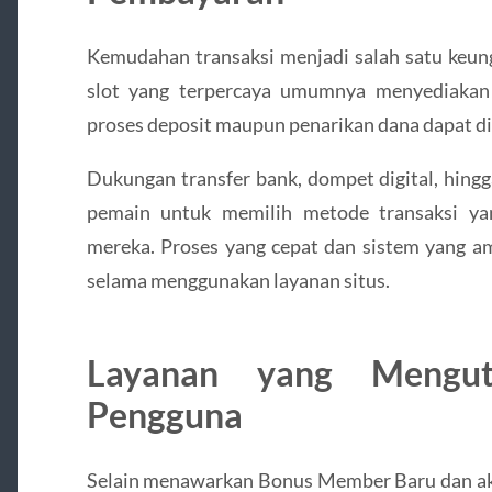
Kemudahan transaksi menjadi salah satu keung
slot yang terpercaya umumnya menyediakan
proses deposit maupun penarikan dana dapat dil
Dukungan transfer bank, dompet digital, hin
pemain untuk memilih metode transaksi ya
mereka. Proses yang cepat dan sistem yang 
selama menggunakan layanan situs.
Layanan yang Mengut
Pengguna
Selain menawarkan Bonus Member Baru dan akses