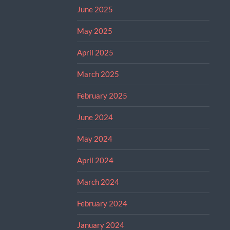
June 2025
May 2025
April 2025
March 2025
February 2025
June 2024
May 2024
April 2024
March 2024
February 2024
January 2024