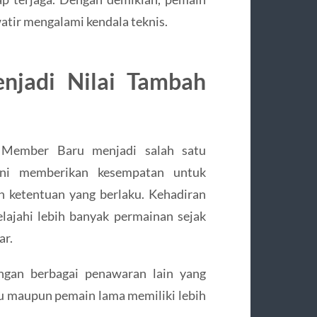
atir mengalami kendala teknis.
jadi Nilai Tambah
 Member Baru menjadi salah satu
ini memberikan kesempatan untuk
 ketentuan yang berlaku. Kehadiran
ajahi lebih banyak permainan sejak
ar.
ngan berbagai penawaran lain yang
ru maupun pemain lama memiliki lebih