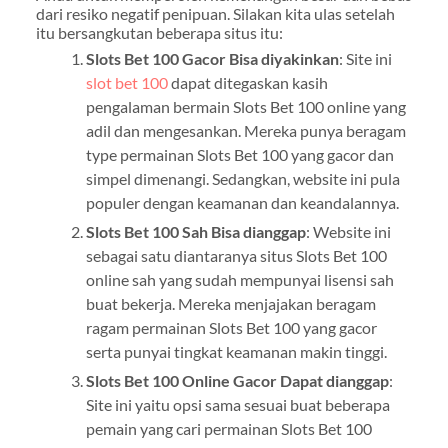
dari resiko negatif penipuan. Silakan kita ulas setelah
itu bersangkutan beberapa situs itu:
Slots Bet 100 Gacor Bisa diyakinkan
: Site ini
slot bet 100
dapat ditegaskan kasih
pengalaman bermain Slots Bet 100 online yang
adil dan mengesankan. Mereka punya beragam
type permainan Slots Bet 100 yang gacor dan
simpel dimenangi. Sedangkan, website ini pula
populer dengan keamanan dan keandalannya.
Slots Bet 100 Sah Bisa dianggap
: Website ini
sebagai satu diantaranya situs Slots Bet 100
online sah yang sudah mempunyai lisensi sah
buat bekerja. Mereka menjajakan beragam
ragam permainan Slots Bet 100 yang gacor
serta punyai tingkat keamanan makin tinggi.
Slots Bet 100 Online Gacor Dapat dianggap
:
Site ini yaitu opsi sama sesuai buat beberapa
pemain yang cari permainan Slots Bet 100