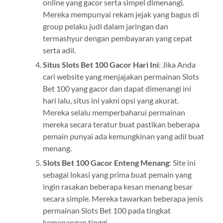
online yang gacor serta simpel dimenangi.
Mereka mempunyai rekam jejak yang bagus di
group pelaku judi dalam jaringan dan
termashyur dengan pembayaran yang cepat
serta adil.
Situs Slots Bet 100 Gacor Hari Ini
: Jika Anda
cari website yang menjajakan permainan Slots
Bet 100 yang gacor dan dapat dimenangi ini
hari lalu, situs ini yakni opsi yang akurat.
Mereka selalu memperbaharui permainan
mereka secara teratur buat pastikan beberapa
pemain punyai ada kemungkinan yang adil buat
menang.
Slots Bet 100 Gacor Enteng Menang
: Site ini
sebagai lokasi yang prima buat pemain yang
ingin rasakan beberapa kesan menang besar
secara simple. Mereka tawarkan beberapa jenis
permainan Slots Bet 100 pada tingkat
kemenangan tinggi.