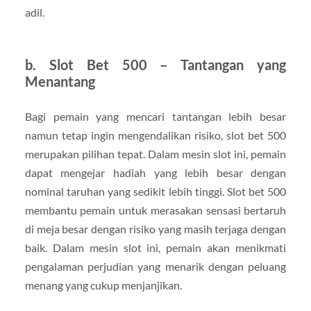
adil.
b. Slot Bet 500 – Tantangan yang
Menantang
Bagi pemain yang mencari tantangan lebih besar
namun tetap ingin mengendalikan risiko, slot bet 500
merupakan pilihan tepat. Dalam mesin slot ini, pemain
dapat mengejar hadiah yang lebih besar dengan
nominal taruhan yang sedikit lebih tinggi. Slot bet 500
membantu pemain untuk merasakan sensasi bertaruh
di meja besar dengan risiko yang masih terjaga dengan
baik. Dalam mesin slot ini, pemain akan menikmati
pengalaman perjudian yang menarik dengan peluang
menang yang cukup menjanjikan.