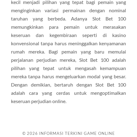
kecil menjadi pilihan yang tepat bagi pemain yang
menginginkan variasi permainan dengan nominal
taruhan yang berbeda. Adanya Slot Bet 100
memungkinkan para pemain untuk merasakan
keseruan dan kegembiraan seperti di kasino
konvensional tanpa harus meninggalkan kenyamanan
rumah mereka. Bagi pemain yang baru memulai
perjalanan perjudian mereka, Slot Bet 100 adalah
pilihan yang tepat untuk mengasah kemampuan
mereka tanpa harus mengeluarkan modal yang besar.
Dengan demikian, bertaruh dengan Slot Bet 100
adalah cara yang cerdas untuk mengoptimalkan
keseruan perjudian online.
© 2026
INFORMASI TERKINI GAME ONLINE