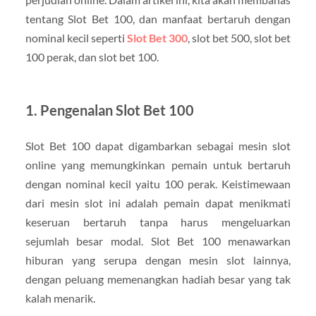
tentang Slot Bet 100, dan manfaat bertaruh dengan
nominal kecil seperti
Slot Bet 300
, slot bet 500, slot bet
100 perak, dan slot bet 100.
1. Pengenalan Slot Bet 100
Slot Bet 100 dapat digambarkan sebagai mesin slot
online yang memungkinkan pemain untuk bertaruh
dengan nominal kecil yaitu 100 perak. Keistimewaan
dari mesin slot ini adalah pemain dapat menikmati
keseruan bertaruh tanpa harus mengeluarkan
sejumlah besar modal. Slot Bet 100 menawarkan
hiburan yang serupa dengan mesin slot lainnya,
dengan peluang memenangkan hadiah besar yang tak
kalah menarik.