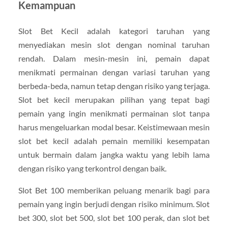
Kemampuan
Slot Bet Kecil adalah kategori taruhan yang
menyediakan mesin slot dengan nominal taruhan
rendah. Dalam mesin-mesin ini, pemain dapat
menikmati permainan dengan variasi taruhan yang
berbeda-beda, namun tetap dengan risiko yang terjaga.
Slot bet kecil merupakan pilihan yang tepat bagi
pemain yang ingin menikmati permainan slot tanpa
harus mengeluarkan modal besar. Keistimewaan mesin
slot bet kecil adalah pemain memiliki kesempatan
untuk bermain dalam jangka waktu yang lebih lama
dengan risiko yang terkontrol dengan baik.
Slot Bet 100 memberikan peluang menarik bagi para
pemain yang ingin berjudi dengan risiko minimum. Slot
bet 300, slot bet 500, slot bet 100 perak, dan slot bet