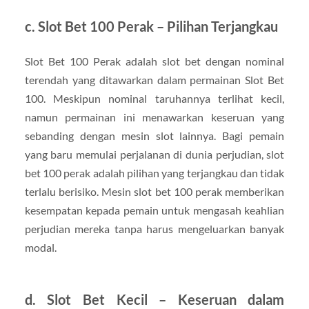
c. Slot Bet 100 Perak – Pilihan Terjangkau
Slot Bet 100 Perak adalah slot bet dengan nominal
terendah yang ditawarkan dalam permainan Slot Bet
100. Meskipun nominal taruhannya terlihat kecil,
namun permainan ini menawarkan keseruan yang
sebanding dengan mesin slot lainnya. Bagi pemain
yang baru memulai perjalanan di dunia perjudian, slot
bet 100 perak adalah pilihan yang terjangkau dan tidak
terlalu berisiko. Mesin slot bet 100 perak memberikan
kesempatan kepada pemain untuk mengasah keahlian
perjudian mereka tanpa harus mengeluarkan banyak
modal.
d. Slot Bet Kecil – Keseruan dalam