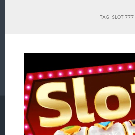
TAG:
SLOT 777