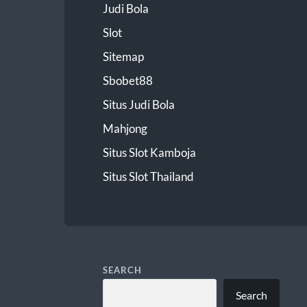
Judi Bola
Slot
Sitemap
Sbobet88
Situs Judi Bola
Mahjong
Situs Slot Kamboja
Situs Slot Thailand
SEARCH
Search