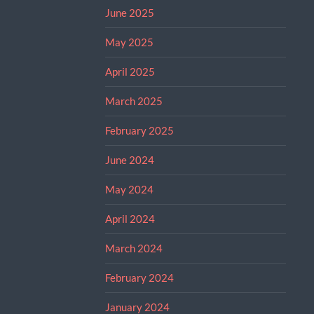
June 2025
May 2025
April 2025
March 2025
February 2025
June 2024
May 2024
April 2024
March 2024
February 2024
January 2024