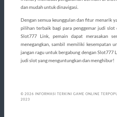
dan mudah untuk dinavigasi.
Dengan semua keunggulan dan fitur menarik ya
pilihan terbaik bagi para penggemar judi slot
Slot777 Link, pemain dapat merasakan se
menegangkan, sambil memiliki kesempatan un
jangan ragu untuk bergabung dengan Slot777 
judi slot yang menguntungkan dan menghibur!
© 2026
INFORMASI TERKINI GAME ONLINE TERPOP
2023