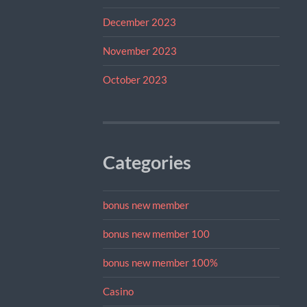
December 2023
November 2023
October 2023
Categories
bonus new member
bonus new member 100
bonus new member 100%
Casino