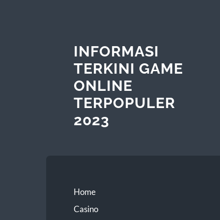
INFORMASI
TERKINI GAME
ONLINE
TERPOPULER
2023
Home
Casino