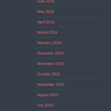
June 2026
May 2026
April 2026
March 2026
February 2026
December 2025
November 2025
October 2025
September 2025
August 2025
July 2025