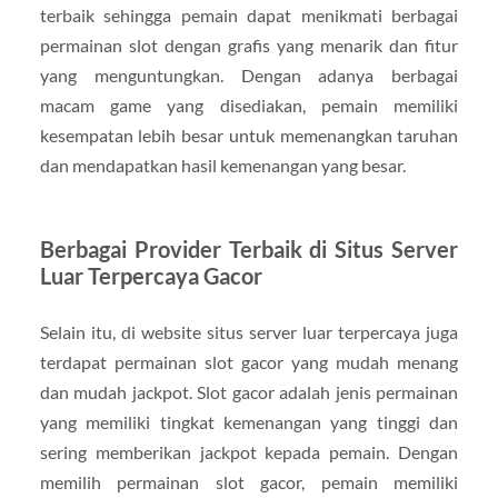
terbaik sehingga pemain dapat menikmati berbagai
permainan slot dengan grafis yang menarik dan fitur
yang menguntungkan. Dengan adanya berbagai
macam game yang disediakan, pemain memiliki
kesempatan lebih besar untuk memenangkan taruhan
dan mendapatkan hasil kemenangan yang besar.
Berbagai Provider Terbaik di Situs Server
Luar Terpercaya Gacor
Selain itu, di website situs server luar terpercaya juga
terdapat permainan slot gacor yang mudah menang
dan mudah jackpot. Slot gacor adalah jenis permainan
yang memiliki tingkat kemenangan yang tinggi dan
sering memberikan jackpot kepada pemain. Dengan
memilih permainan slot gacor, pemain memiliki