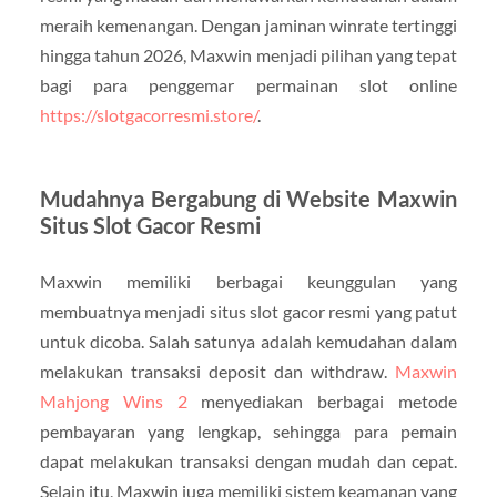
meraih kemenangan. Dengan jaminan winrate tertinggi
hingga tahun 2026, Maxwin menjadi pilihan yang tepat
bagi para penggemar permainan slot online
https://slotgacorresmi.store/
.
Mudahnya Bergabung di Website Maxwin
Situs Slot Gacor Resmi
Maxwin memiliki berbagai keunggulan yang
membuatnya menjadi situs slot gacor resmi yang patut
untuk dicoba. Salah satunya adalah kemudahan dalam
melakukan transaksi deposit dan withdraw.
Maxwin
Mahjong Wins 2
menyediakan berbagai metode
pembayaran yang lengkap, sehingga para pemain
dapat melakukan transaksi dengan mudah dan cepat.
Selain itu, Maxwin juga memiliki sistem keamanan yang