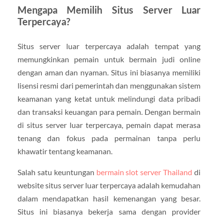
Mengapa Memilih Situs Server Luar
Terpercaya?
Situs server luar terpercaya adalah tempat yang
memungkinkan pemain untuk bermain judi online
dengan aman dan nyaman. Situs ini biasanya memiliki
lisensi resmi dari pemerintah dan menggunakan sistem
keamanan yang ketat untuk melindungi data pribadi
dan transaksi keuangan para pemain. Dengan bermain
di situs server luar terpercaya, pemain dapat merasa
tenang dan fokus pada permainan tanpa perlu
khawatir tentang keamanan.
Salah satu keuntungan
bermain slot server Thailand
di
website situs server luar terpercaya adalah kemudahan
dalam mendapatkan hasil kemenangan yang besar.
Situs ini biasanya bekerja sama dengan provider