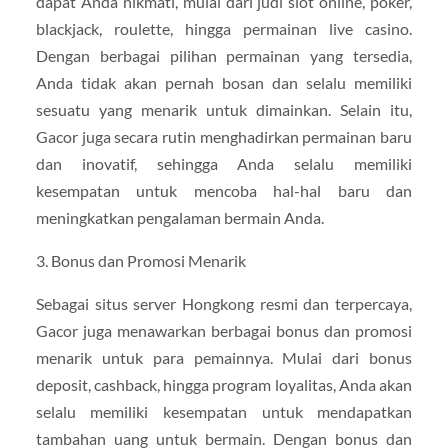
dapat Anda nikmati, mulai dari judi slot online, poker,
blackjack, roulette, hingga permainan live casino.
Dengan berbagai pilihan permainan yang tersedia,
Anda tidak akan pernah bosan dan selalu memiliki
sesuatu yang menarik untuk dimainkan. Selain itu,
Gacor juga secara rutin menghadirkan permainan baru
dan inovatif, sehingga Anda selalu memiliki
kesempatan untuk mencoba hal-hal baru dan
meningkatkan pengalaman bermain Anda.
3. Bonus dan Promosi Menarik
Sebagai situs server Hongkong resmi dan terpercaya,
Gacor juga menawarkan berbagai bonus dan promosi
menarik untuk para pemainnya. Mulai dari bonus
deposit, cashback, hingga program loyalitas, Anda akan
selalu memiliki kesempatan untuk mendapatkan
tambahan uang untuk bermain. Dengan bonus dan