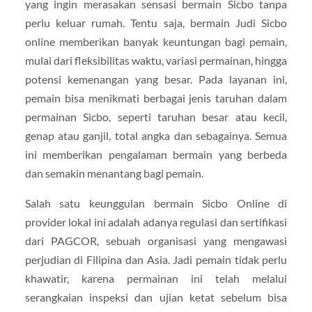
yang ingin merasakan sensasi bermain Sicbo tanpa
perlu keluar rumah. Tentu saja, bermain Judi Sicbo
online memberikan banyak keuntungan bagi pemain,
mulai dari fleksibilitas waktu, variasi permainan, hingga
potensi kemenangan yang besar. Pada layanan ini,
pemain bisa menikmati berbagai jenis taruhan dalam
permainan Sicbo, seperti taruhan besar atau kecil,
genap atau ganjil, total angka dan sebagainya. Semua
ini memberikan pengalaman bermain yang berbeda
dan semakin menantang bagi pemain.
Salah satu keunggulan bermain Sicbo Online di
provider lokal ini adalah adanya regulasi dan sertifikasi
dari PAGCOR, sebuah organisasi yang mengawasi
perjudian di Filipina dan Asia. Jadi pemain tidak perlu
khawatir, karena permainan ini telah melalui
serangkaian inspeksi dan ujian ketat sebelum bisa