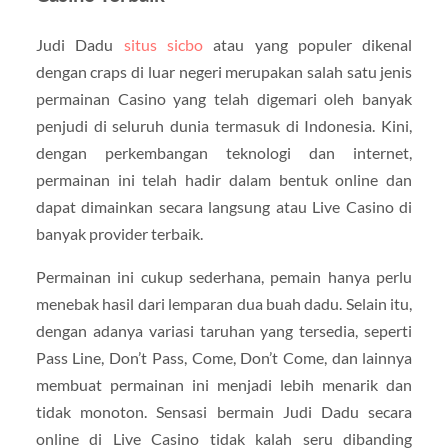
Judi Dadu
situs sicbo
atau yang populer dikenal
dengan craps di luar negeri merupakan salah satu jenis
permainan Casino yang telah digemari oleh banyak
penjudi di seluruh dunia termasuk di Indonesia. Kini,
dengan perkembangan teknologi dan internet,
permainan ini telah hadir dalam bentuk online dan
dapat dimainkan secara langsung atau Live Casino di
banyak provider terbaik.
Permainan ini cukup sederhana, pemain hanya perlu
menebak hasil dari lemparan dua buah dadu. Selain itu,
dengan adanya variasi taruhan yang tersedia, seperti
Pass Line, Don’t Pass, Come, Don’t Come, dan lainnya
membuat permainan ini menjadi lebih menarik dan
tidak monoton. Sensasi bermain Judi Dadu secara
online di Live Casino tidak kalah seru dibanding