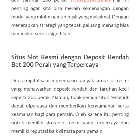
penting agar kita bisa meraih kemenangan dengan
modal yang minim namun hasil yang maksimal. Dengan
menerapkan strategi yang tepat, peluang menang bisa
meningkat secara signifikan.
Situs Slot Resmi dengan Deposit Rendah
Bet 200 Perak yang Terpercaya
Di era digital saat ini, semakin banyak situs slot resmi
yang menawarkan deposit rendah dan taruhan kecil
seperti 200 perak. Namun, tidak semua situs tersebut
dapat dipercaya dan memberikan kenyamanan serta
keamanan bagi para pemain. Oleh karena itu, penting
untuk memilih situs slot resmi yang terpercaya dan
memiliki reputasi baik di mata para pemain.