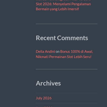
Slot 2026: Menyelami Pengalaman
Bermain yang Lebih Imersif
Recent Comments
Della Andini
on
Bonus 100% di Awal,
Nikmati Permainan Slot Lebih Seru!
Archives
July 2026