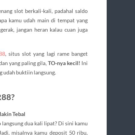
ang slot berkali-kali, padahal saldo
i—apa kamu udah main di tempat yang
gerak, jangan heran kalau cuan juga
88
, situs slot yang lagi rame banget
dan yang paling gila,
TO-nya kecil!
Ini
g udah buktiin langsung.
R88?
akin Tebal
 langsung dua kali lipat? Di sini kamu
adi, misalnya kamu deposit 50 ribu,