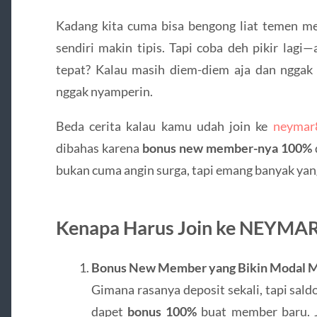
Kadang kita cuma bisa bengong liat temen men
sendiri makin tipis. Tapi coba deh pikir lag
tepat? Kalau masih diem-diem aja dan nggak 
nggak nyamperin.
Beda cerita kalau kamu udah join ke
neymar
dibahas karena
bonus new member-nya 100%
bukan cuma angin surga, tapi emang banyak yan
Kenapa Harus Join ke NEYMA
Bonus New Member yang Bikin Modal M
Gimana rasanya deposit sekali, tapi saldo
dapet
bonus 100%
buat member baru. J