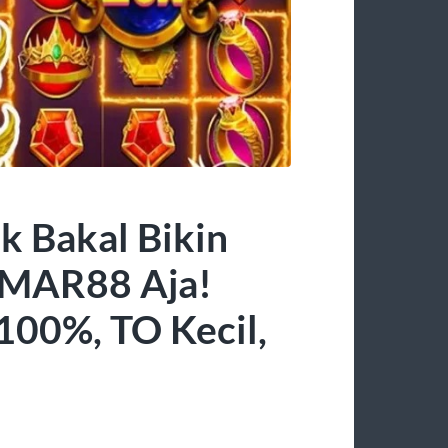
k Bakal Bikin
YMAR88 Aja!
00%, TO Kecil,