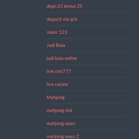
depo 25 bonus 25
deposit via qris
Joker 123
Judi Bola
judi bola online
link slot777
live casino
Mahjong
mahjong slot
mahjong ways
mahjong ways 2