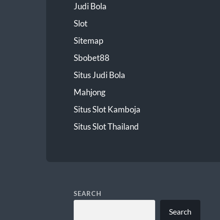
Judi Bola
Slot
Sitemap
Sbobet88
Situs Judi Bola
Mahjong
Situs Slot Kamboja
Situs Slot Thailand
SEARCH
Search