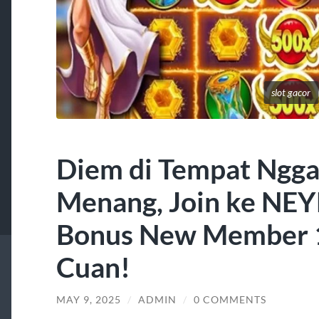
slot gacor
Diem di Tempat Ngga
Menang, Join ke NE
Bonus New Member 1
Cuan!
MAY 9, 2025
/
ADMIN
/
0 COMMENTS