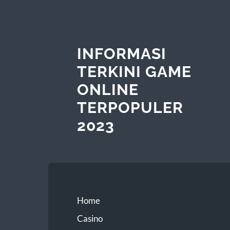
INFORMASI
TERKINI GAME
ONLINE
TERPOPULER
2023
Home
Casino