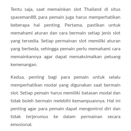
Tentu saja, saat memainkan slot Thailand di situs
spaceman88, para pemain juga harus memperhatikan
beberapa hal penting. Pertama, pastikan untuk
memahami aturan dan cara bermain setiap jenis slot
yang tersedia. Setiap permainan slot memiliki aturan
yang berbeda, sehingga pemain perlu memahami cara
memainkannya agar dapat memaksimalkan peluang
kemenangan.
Kedua, penting bagi para pemain untuk selalu
memperhatikan modal yang digunakan saat bermain
slot. Setiap pemain harus memiliki batasan modal dan
tidak boleh bermain melebihi kemampuannya. Hal ini
penting agar para pemain dapat mengontrol diri dan
tidak terjerumus ke dalam permainan secara
emosional.