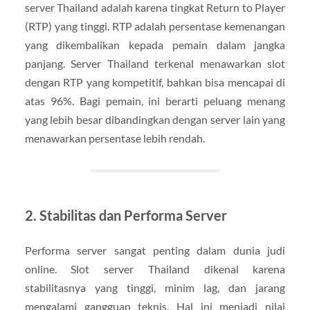
server Thailand adalah karena tingkat Return to Player
(RTP) yang tinggi. RTP adalah persentase kemenangan
yang dikembalikan kepada pemain dalam jangka
panjang. Server Thailand terkenal menawarkan slot
dengan RTP yang kompetitif, bahkan bisa mencapai di
atas 96%. Bagi pemain, ini berarti peluang menang
yang lebih besar dibandingkan dengan server lain yang
menawarkan persentase lebih rendah.
2. Stabilitas dan Performa Server
Performa server sangat penting dalam dunia judi
online. Slot server Thailand dikenal karena
stabilitasnya yang tinggi, minim lag, dan jarang
mengalami gangguan teknis. Hal ini menjadi nilai