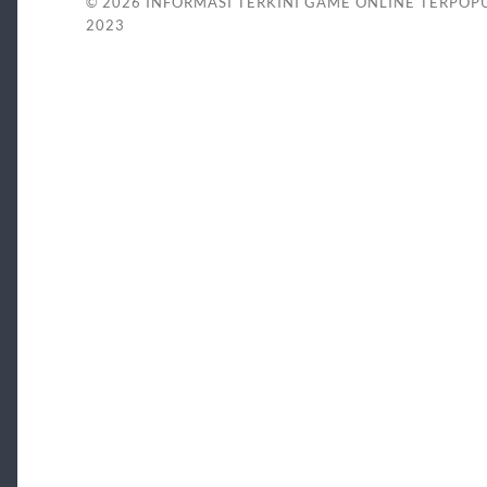
© 2026
INFORMASI TERKINI GAME ONLINE TERPOP
2023