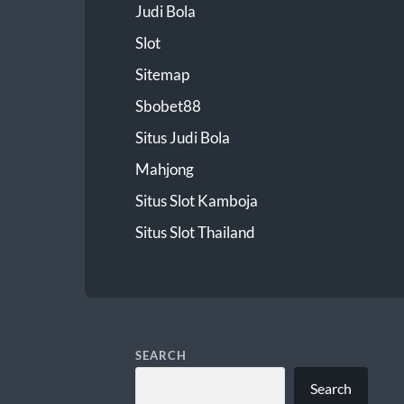
Judi Bola
Slot
Sitemap
Sbobet88
Situs Judi Bola
Mahjong
Situs Slot Kamboja
Situs Slot Thailand
SEARCH
Search