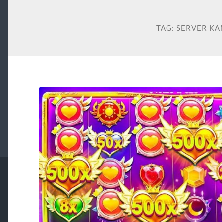
TAG:
SERVER K