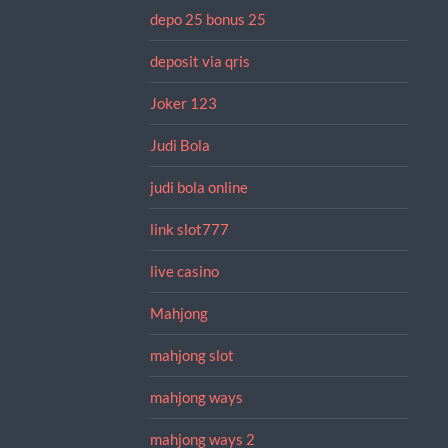
depo 25 bonus 25
deposit via qris
Joker 123
Judi Bola
judi bola online
link slot777
live casino
Mahjong
mahjong slot
mahjong ways
mahjong ways 2