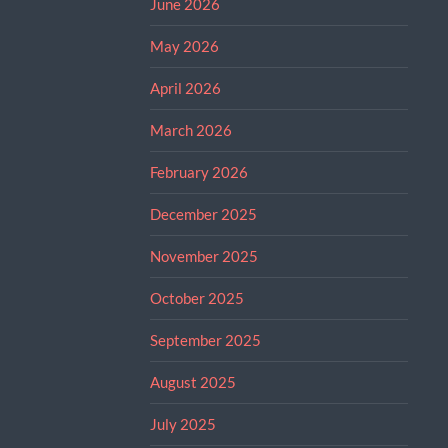
June 2026
May 2026
April 2026
March 2026
February 2026
December 2025
November 2025
October 2025
September 2025
August 2025
July 2025