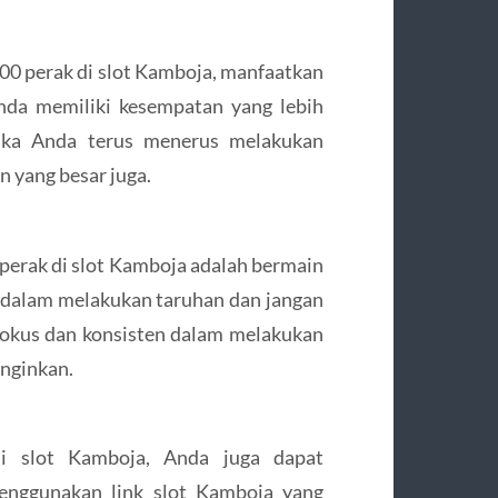
00 perak di slot Kamboja, manfaatkan
Anda memiliki kesempatan yang lebih
ika Anda terus menerus melakukan
n yang besar juga.
erak di slot Kamboja adalah bermain
u dalam melakukan taruhan dan jangan
 fokus dan konsisten dalam melakukan
inginkan.
 slot Kamboja, Anda juga dapat
enggunakan link slot Kamboja yang