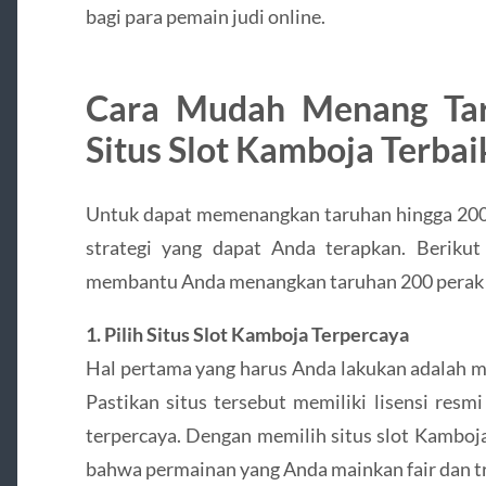
bagi para pemain judi online.
Cara Mudah Menang Tar
Situs Slot Kamboja Terbai
Untuk dapat memenangkan taruhan hingga 200 
strategi yang dapat Anda terapkan. Beriku
membantu Anda menangkan taruhan 200 perak d
1. Pilih Situs Slot Kamboja Terpercaya
Hal pertama yang harus Anda lakukan adalah me
Pastikan situs tersebut memiliki lisensi res
terpercaya. Dengan memilih situs slot Kamboj
bahwa permainan yang Anda mainkan fair dan t