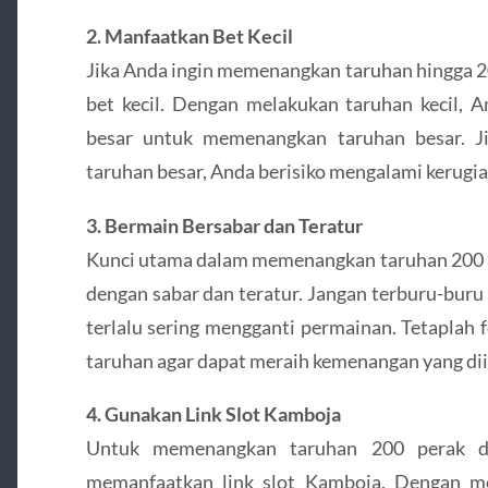
2. Manfaatkan Bet Kecil
Jika Anda ingin memenangkan taruhan hingga 2
bet kecil. Dengan melakukan taruhan kecil, 
besar untuk memenangkan taruhan besar. J
taruhan besar, Anda berisiko mengalami kerugia
3. Bermain Bersabar dan Teratur
Kunci utama dalam memenangkan taruhan 200 p
dengan sabar dan teratur. Jangan terburu-bur
terlalu sering mengganti permainan. Tetaplah
taruhan agar dapat meraih kemenangan yang di
4. Gunakan Link Slot Kamboja
Untuk memenangkan taruhan 200 perak di
memanfaatkan link slot Kamboja. Dengan m