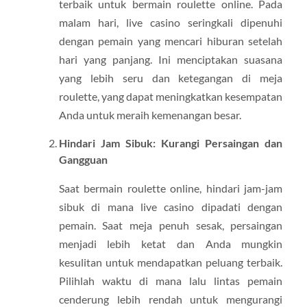
terbaik untuk bermain roulette online. Pada
malam hari, live casino seringkali dipenuhi
dengan pemain yang mencari hiburan setelah
hari yang panjang. Ini menciptakan suasana
yang lebih seru dan ketegangan di meja
roulette, yang dapat meningkatkan kesempatan
Anda untuk meraih kemenangan besar.
Hindari Jam Sibuk: Kurangi Persaingan dan
Gangguan
Saat bermain roulette online, hindari jam-jam
sibuk di mana live casino dipadati dengan
pemain. Saat meja penuh sesak, persaingan
menjadi lebih ketat dan Anda mungkin
kesulitan untuk mendapatkan peluang terbaik.
Pilihlah waktu di mana lalu lintas pemain
cenderung lebih rendah untuk mengurangi