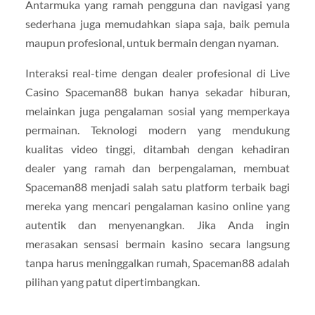
Antarmuka yang ramah pengguna dan navigasi yang
sederhana juga memudahkan siapa saja, baik pemula
maupun profesional, untuk bermain dengan nyaman.
Interaksi real-time dengan dealer profesional di Live
Casino Spaceman88 bukan hanya sekadar hiburan,
melainkan juga pengalaman sosial yang memperkaya
permainan. Teknologi modern yang mendukung
kualitas video tinggi, ditambah dengan kehadiran
dealer yang ramah dan berpengalaman, membuat
Spaceman88 menjadi salah satu platform terbaik bagi
mereka yang mencari pengalaman kasino online yang
autentik dan menyenangkan. Jika Anda ingin
merasakan sensasi bermain kasino secara langsung
tanpa harus meninggalkan rumah, Spaceman88 adalah
pilihan yang patut dipertimbangkan.