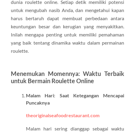
dunia roulette online. Setiap detik memiliki potensi
untuk mengubah nasib Anda, dan mengetahui kapan
harus bertaruh dapat membuat perbedaan antara
keuntungan besar dan kerugian yang menyakitkan.
Inilah mengapa penting untuk memiliki pemahaman
yang baik tentang dinamika waktu dalam permainan
roulette.
Menemukan Momennya: Waktu Terbaik
untuk Bermain Roulette Online
Malam Hari: Saat Ketegangan Mencapai
Puncaknya
theoriginalseafoodrestaurant.com
Malam hari sering dianggap sebagai waktu