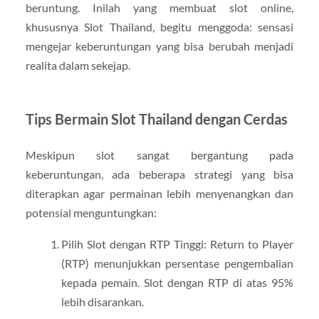
beruntung. Inilah yang membuat slot online,
khususnya Slot Thailand, begitu menggoda: sensasi
mengejar keberuntungan yang bisa berubah menjadi
realita dalam sekejap.
Tips Bermain Slot Thailand dengan Cerdas
Meskipun slot sangat bergantung pada
keberuntungan, ada beberapa strategi yang bisa
diterapkan agar permainan lebih menyenangkan dan
potensial menguntungkan:
Pilih Slot dengan RTP Tinggi: Return to Player
(RTP) menunjukkan persentase pengembalian
kepada pemain. Slot dengan RTP di atas 95%
lebih disarankan.