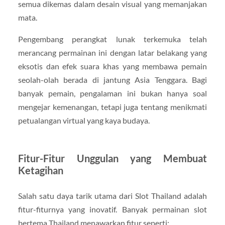
semua dikemas dalam desain visual yang memanjakan
mata.
Pengembang perangkat lunak terkemuka telah
merancang permainan ini dengan latar belakang yang
eksotis dan efek suara khas yang membawa pemain
seolah-olah berada di jantung Asia Tenggara. Bagi
banyak pemain, pengalaman ini bukan hanya soal
mengejar kemenangan, tetapi juga tentang menikmati
petualangan virtual yang kaya budaya.
Fitur-Fitur Unggulan yang Membuat
Ketagihan
Salah satu daya tarik utama dari Slot Thailand adalah
fitur-fiturnya yang inovatif. Banyak permainan slot
bertema Thailand menawarkan fitur seperti: