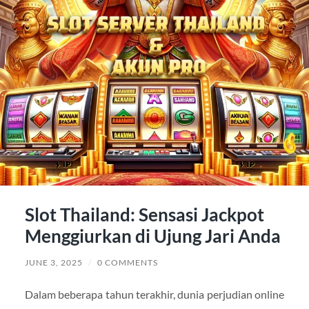
Slot Thailand: Sensasi Jackpot
Menggiurkan di Ujung Jari Anda
JUNE 3, 2025
/
0 COMMENTS
Dalam beberapa tahun terakhir, dunia perjudian online