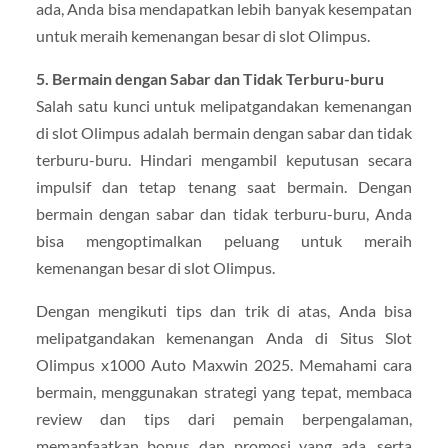
ada, Anda bisa mendapatkan lebih banyak kesempatan
untuk meraih kemenangan besar di slot Olimpus.
5. Bermain dengan Sabar dan Tidak Terburu-buru
Salah satu kunci untuk melipatgandakan kemenangan
di slot Olimpus adalah bermain dengan sabar dan tidak
terburu-buru. Hindari mengambil keputusan secara
impulsif dan tetap tenang saat bermain. Dengan
bermain dengan sabar dan tidak terburu-buru, Anda
bisa mengoptimalkan peluang untuk meraih
kemenangan besar di slot Olimpus.
Dengan mengikuti tips dan trik di atas, Anda bisa
melipatgandakan kemenangan Anda di Situs Slot
Olimpus x1000 Auto Maxwin 2025. Memahami cara
bermain, menggunakan strategi yang tepat, membaca
review dan tips dari pemain berpengalaman,
memanfaatkan bonus dan promosi yang ada, serta