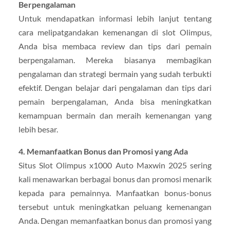
Berpengalaman
Untuk mendapatkan informasi lebih lanjut tentang
cara melipatgandakan kemenangan di slot Olimpus,
Anda bisa membaca review dan tips dari pemain
berpengalaman. Mereka biasanya membagikan
pengalaman dan strategi bermain yang sudah terbukti
efektif. Dengan belajar dari pengalaman dan tips dari
pemain berpengalaman, Anda bisa meningkatkan
kemampuan bermain dan meraih kemenangan yang
lebih besar.
4. Memanfaatkan Bonus dan Promosi yang Ada
Situs Slot Olimpus x1000 Auto Maxwin 2025 sering
kali menawarkan berbagai bonus dan promosi menarik
kepada para pemainnya. Manfaatkan bonus-bonus
tersebut untuk meningkatkan peluang kemenangan
Anda. Dengan memanfaatkan bonus dan promosi yang