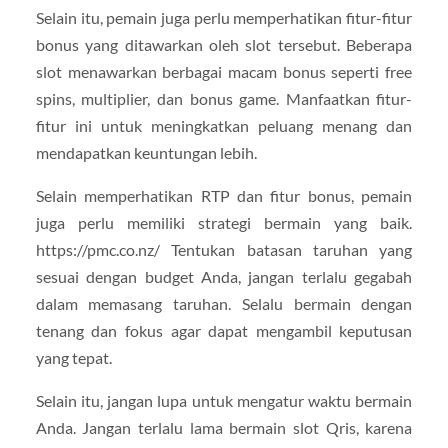
Selain itu, pemain juga perlu memperhatikan fitur-fitur
bonus yang ditawarkan oleh slot tersebut. Beberapa
slot menawarkan berbagai macam bonus seperti free
spins, multiplier, dan bonus game. Manfaatkan fitur-
fitur ini untuk meningkatkan peluang menang dan
mendapatkan keuntungan lebih.
Selain memperhatikan RTP dan fitur bonus, pemain
juga perlu memiliki strategi bermain yang baik.
https://pmc.co.nz/ Tentukan batasan taruhan yang
sesuai dengan budget Anda, jangan terlalu gegabah
dalam memasang taruhan. Selalu bermain dengan
tenang dan fokus agar dapat mengambil keputusan
yang tepat.
Selain itu, jangan lupa untuk mengatur waktu bermain
Anda. Jangan terlalu lama bermain slot Qris, karena