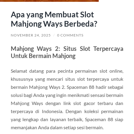
Apa yang Membuat Slot
Mahjong Ways Berbeda?
NOVEMBER 24, 2025
/
0 COMMENTS
Mahjong Ways 2: Situs Slot Terpercaya
Untuk Bermain Mahjong
Selamat datang para pecinta permainan slot online,
khususnya yang mencari situs slot terpercaya untuk
bermain Mahjong Ways 2. Spaceman 88 hadir sebagai
solusi bagi Anda yang ingin menikmati sensasi bermain
Mahjong Ways dengan link slot gacor terbaru dan
terpercaya di Indonesia. Dengan koleksi permainan
yang lengkap dan layanan terbaik, Spaceman 88 siap
memanjakan Anda dalam setiap sesi bermain.