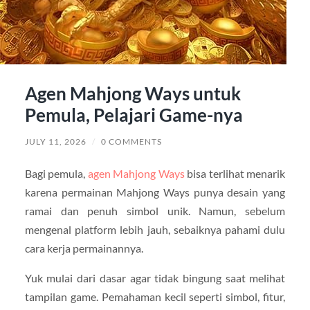
Agen Mahjong Ways untuk
Pemula, Pelajari Game-nya
JULY 11, 2026
/
0 COMMENTS
Bagi pemula,
agen Mahjong Ways
bisa terlihat menarik
karena permainan Mahjong Ways punya desain yang
ramai dan penuh simbol unik. Namun, sebelum
mengenal platform lebih jauh, sebaiknya pahami dulu
cara kerja permainannya.
Yuk mulai dari dasar agar tidak bingung saat melihat
tampilan game. Pemahaman kecil seperti simbol, fitur,