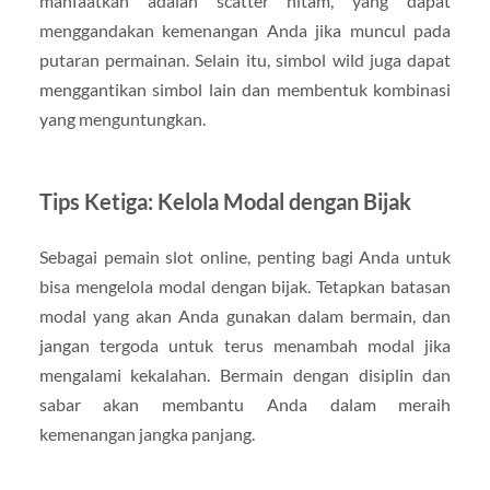
manfaatkan adalah scatter hitam, yang dapat
menggandakan kemenangan Anda jika muncul pada
putaran permainan. Selain itu, simbol wild juga dapat
menggantikan simbol lain dan membentuk kombinasi
yang menguntungkan.
Tips Ketiga: Kelola Modal dengan Bijak
Sebagai pemain slot online, penting bagi Anda untuk
bisa mengelola modal dengan bijak. Tetapkan batasan
modal yang akan Anda gunakan dalam bermain, dan
jangan tergoda untuk terus menambah modal jika
mengalami kekalahan. Bermain dengan disiplin dan
sabar akan membantu Anda dalam meraih
kemenangan jangka panjang.