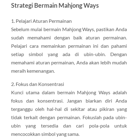
Strategi Bermain Mahjong Ways
1. Pelajari Aturan Permainan
Sebelum mulai bermain Mahjong Ways, pastikan Anda
sudah memahami dengan baik aturan permainan.
Pelajari cara memainkan permainan ini dan pahami
setiap simbol yang ada di ubin-ubin. Dengan
memahami aturan permainan, Anda akan lebih mudah
meraih kemenangan.
2. Fokus dan Konsentrasi
Kunci utama dalam bermain Mahjong Ways adalah
fokus dan konsentrasi. Jangan biarkan diri Anda
terganggu oleh hal-hal di sekitar atau pikiran yang
tidak terkait dengan permainan. Fokuslah pada ubin-
ubin yang tersedia dan cari pola-pola untuk
mencocokkan simbol yang sama.