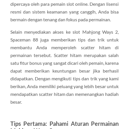
dipercaya oleh para pemain slot online. Dengan lisensi
resmi dan sistem keamanan yang canggih, Anda bisa
bermain dengan tenang dan fokus pada permainan.
Selain menyediakan akses ke slot Mahjong Ways 2,
Spaceman 88 juga memberikan tips dan trik untuk
membantu Anda memperoleh scatter hitam di
permainan tersebut. Scatter hitam merupakan salah
satu fitur bonus yang sangat dicari oleh pemain, karena
dapat memberikan keuntungan besar jika berhasil
didapatkan. Dengan mengikuti tips dan trik yang kami
berikan, Anda memiliki peluang yang lebih besar untuk
mendapatkan scatter hitam dan memenangkan hadiah
besar.
Tips Pertama: Pahami Aturan Permainan