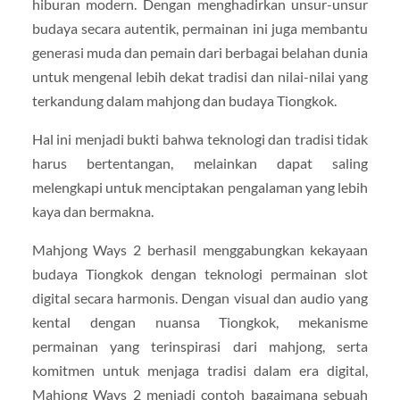
hiburan modern. Dengan menghadirkan unsur-unsur
budaya secara autentik, permainan ini juga membantu
generasi muda dan pemain dari berbagai belahan dunia
untuk mengenal lebih dekat tradisi dan nilai-nilai yang
terkandung dalam mahjong dan budaya Tiongkok.
Hal ini menjadi bukti bahwa teknologi dan tradisi tidak
harus bertentangan, melainkan dapat saling
melengkapi untuk menciptakan pengalaman yang lebih
kaya dan bermakna.
Mahjong Ways 2 berhasil menggabungkan kekayaan
budaya Tiongkok dengan teknologi permainan slot
digital secara harmonis. Dengan visual dan audio yang
kental dengan nuansa Tiongkok, mekanisme
permainan yang terinspirasi dari mahjong, serta
komitmen untuk menjaga tradisi dalam era digital,
Mahjong Ways 2 menjadi contoh bagaimana sebuah