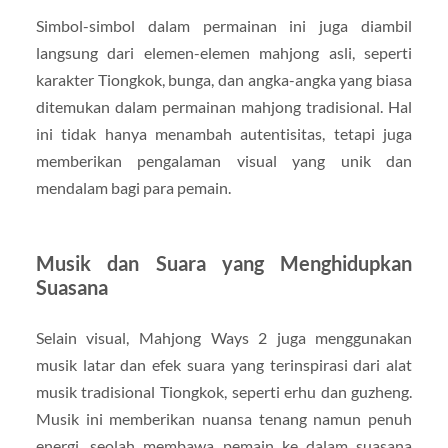
Simbol-simbol dalam permainan ini juga diambil
langsung dari elemen-elemen mahjong asli, seperti
karakter Tiongkok, bunga, dan angka-angka yang biasa
ditemukan dalam permainan mahjong tradisional. Hal
ini tidak hanya menambah autentisitas, tetapi juga
memberikan pengalaman visual yang unik dan
mendalam bagi para pemain.
Musik dan Suara yang Menghidupkan
Suasana
Selain visual, Mahjong Ways 2 juga menggunakan
musik latar dan efek suara yang terinspirasi dari alat
musik tradisional Tiongkok, seperti erhu dan guzheng.
Musik ini memberikan nuansa tenang namun penuh
energi, seolah membawa pemain ke dalam suasana