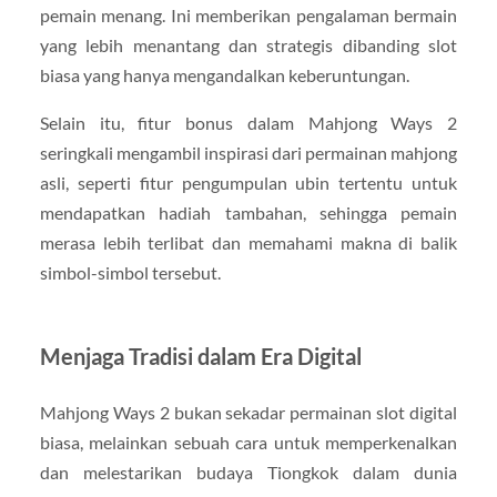
pemain menang. Ini memberikan pengalaman bermain
yang lebih menantang dan strategis dibanding slot
biasa yang hanya mengandalkan keberuntungan.
Selain itu, fitur bonus dalam Mahjong Ways 2
seringkali mengambil inspirasi dari permainan mahjong
asli, seperti fitur pengumpulan ubin tertentu untuk
mendapatkan hadiah tambahan, sehingga pemain
merasa lebih terlibat dan memahami makna di balik
simbol-simbol tersebut.
Menjaga Tradisi dalam Era Digital
Mahjong Ways 2 bukan sekadar permainan slot digital
biasa, melainkan sebuah cara untuk memperkenalkan
dan melestarikan budaya Tiongkok dalam dunia