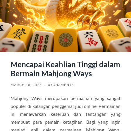
Mencapai Keahlian Tinggi dalam
Bermain Mahjong Ways
MARCH 18, 2026
/
0 COMMENTS
Mahjong Ways merupakan permainan yang sangat
populer di kalangan penggemar judi online. Permainan
ini menawarkan keseruan dan tantangan yang
membuat para pemain ketagihan. Bagi yang ingin
menjadi ahli dalam permainan Mahjong Ways,