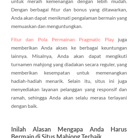
untuk meraih kemenangan dengan lebih mudah.
Dengan berbagai fitur dan bonus yang ditawarkan,
Anda akan dapat menikmati pengalaman bermain yang
memuaskan dan menguntungkan.
Fitur dan Pola Permainan Pragmatic Play
juga
memberikan Anda akses ke berbagai keuntungan
lainnya. Misalnya, Anda akan dapat mengikuti
turnamen mahjong yang diadakan secara reguler, yang
memberikan kesempatan untuk memenangkan
hadiah-hadiah menarik. Selain itu, situs ini juga
menyediakan layanan pelanggan yang responsif dan
ramah, sehingga Anda akan selalu merasa terlayani
dengan baik.
Inilah Alasan Mengapa Anda Harus
Bermain di Situs Mahjong Terbaik