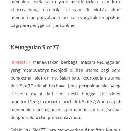
memukau, efek suara yang mendebarkan, dan fitur
khusus yang menarik, bermain di Slot77 akan
memberikan pengalaman bermain yang tak terlupakan
bagi para penggemar judi online.
Keunggulan Slot77
linkslot77
menawarkan berbagai macam keunggulan
yang membuatnya menjadi pilihan utama bagi para
penggemar slot online. Salah satu keunggulan utama
dari Slot77 adalah berbagai jenis permainan slot yang
tersedia, mulai dari slot klasik hingga slot video
modern. Dengan mengunjungi Link Slot77, Anda dapat
menemukan berbagai jenis permainan slot yang sesuai
dengan selera dan preferensi Anda.
Selain itu, Slot77 juga menawarkan fitur-fitur khusus