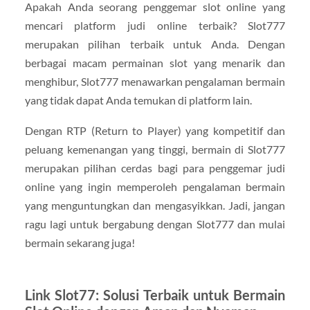
Apakah Anda seorang penggemar slot online yang
mencari platform judi online terbaik? Slot777
merupakan pilihan terbaik untuk Anda. Dengan
berbagai macam permainan slot yang menarik dan
menghibur, Slot777 menawarkan pengalaman bermain
yang tidak dapat Anda temukan di platform lain.
Dengan RTP (Return to Player) yang kompetitif dan
peluang kemenangan yang tinggi, bermain di Slot777
merupakan pilihan cerdas bagi para penggemar judi
online yang ingin memperoleh pengalaman bermain
yang menguntungkan dan mengasyikkan. Jadi, jangan
ragu lagi untuk bergabung dengan Slot777 dan mulai
bermain sekarang juga!
Link Slot77: Solusi Terbaik untuk Bermain