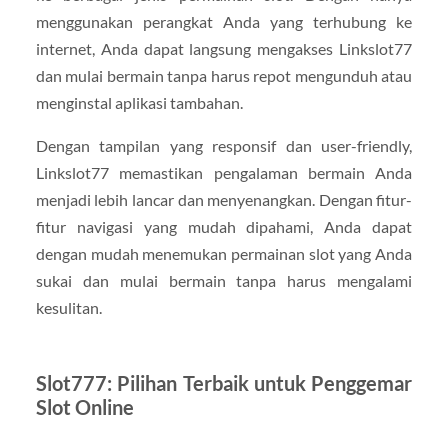
menggunakan perangkat Anda yang terhubung ke
internet, Anda dapat langsung mengakses Linkslot77
dan mulai bermain tanpa harus repot mengunduh atau
menginstal aplikasi tambahan.
Dengan tampilan yang responsif dan user-friendly,
Linkslot77 memastikan pengalaman bermain Anda
menjadi lebih lancar dan menyenangkan. Dengan fitur-
fitur navigasi yang mudah dipahami, Anda dapat
dengan mudah menemukan permainan slot yang Anda
sukai dan mulai bermain tanpa harus mengalami
kesulitan.
Slot777: Pilihan Terbaik untuk Penggemar
Slot Online