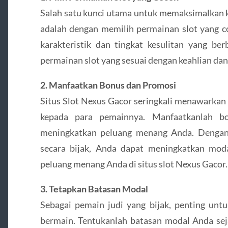
Salah satu kunci utama untuk memaksimalkan k
adalah dengan memilih permainan slot yang co
karakteristik dan tingkat kesulitan yang ber
permainan slot yang sesuai dengan keahlian da
2. Manfaatkan Bonus dan Promosi
Situs Slot Nexus Gacor seringkali menawarkan
kepada para pemainnya. Manfaatkanlah b
meningkatkan peluang menang Anda. Denga
secara bijak, Anda dapat meningkatkan mo
peluang menang Anda di situs slot Nexus Gacor.
3. Tetapkan Batasan Modal
Sebagai pemain judi yang bijak, penting unt
bermain. Tentukanlah batasan modal Anda sej