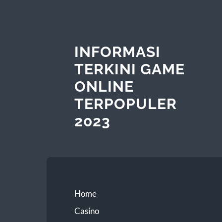
INFORMASI
TERKINI GAME
ONLINE
TERPOPULER
2023
Home
Casino