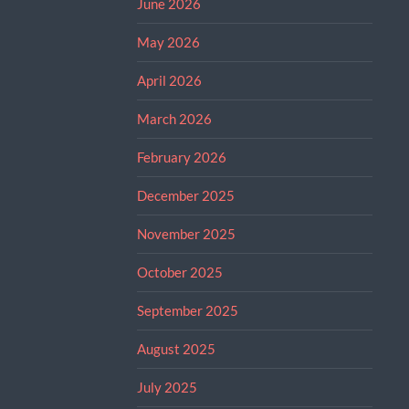
June 2026
May 2026
April 2026
March 2026
February 2026
December 2025
November 2025
October 2025
September 2025
August 2025
July 2025