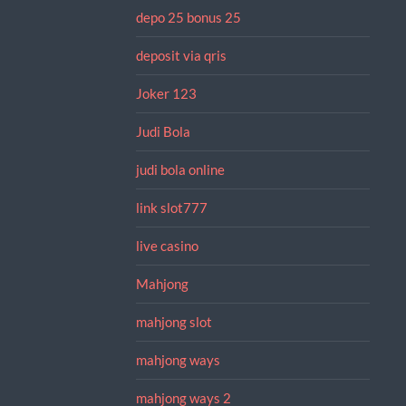
depo 25 bonus 25
deposit via qris
Joker 123
Judi Bola
judi bola online
link slot777
live casino
Mahjong
mahjong slot
mahjong ways
mahjong ways 2