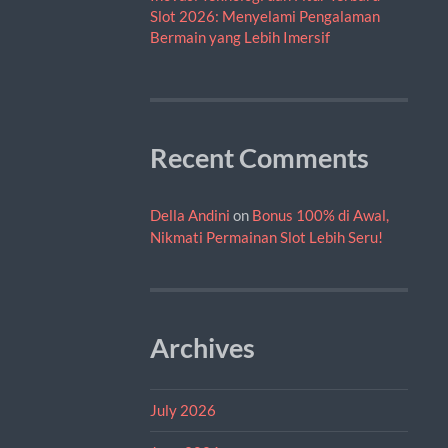
Slot 2026: Menyelami Pengalaman
Bermain yang Lebih Imersif
Recent Comments
Della Andini
on
Bonus 100% di Awal,
Nikmati Permainan Slot Lebih Seru!
Archives
July 2026