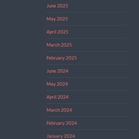
June 2025
May 2025
April 2025
March 2025
February 2025
June 2024
May 2024
April 2024
March 2024
February 2024
January 2024