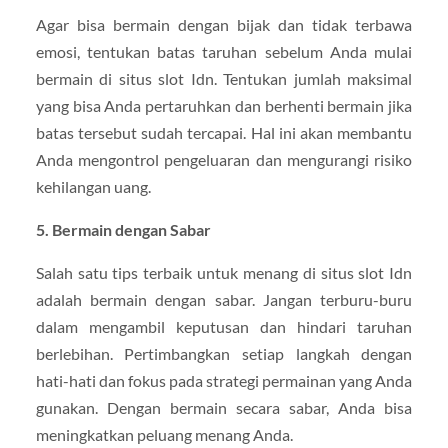
Agar bisa bermain dengan bijak dan tidak terbawa
emosi, tentukan batas taruhan sebelum Anda mulai
bermain di situs slot Idn. Tentukan jumlah maksimal
yang bisa Anda pertaruhkan dan berhenti bermain jika
batas tersebut sudah tercapai. Hal ini akan membantu
Anda mengontrol pengeluaran dan mengurangi risiko
kehilangan uang.
5. Bermain dengan Sabar
Salah satu tips terbaik untuk menang di situs slot Idn
adalah bermain dengan sabar. Jangan terburu-buru
dalam mengambil keputusan dan hindari taruhan
berlebihan. Pertimbangkan setiap langkah dengan
hati-hati dan fokus pada strategi permainan yang Anda
gunakan. Dengan bermain secara sabar, Anda bisa
meningkatkan peluang menang Anda.