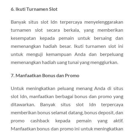
6. Ikuti Turnamen Slot
Banyak situs slot Idn terpercaya menyelenggarakan
turnamen slot secara berkala, yang memberikan
kesempatan kepada pemain untuk bersaing dan
memenangkan hadiah besar. Ikuti turnamen slot ini
untuk menguji kemampuan Anda dan berpeluang
memenangkan hadiah uang tunai yang menggiurkan.
7. Manfaatkan Bonus dan Promo
Untuk meningkatkan peluang menang Anda di situs
slot Idn, manfaatkan berbagai bonus dan promo yang
ditawarkan. Banyak situs slot Idn terpercaya
memberikan bonus selamat datang, bonus deposit, dan
promo cashback kepada pemain yang aktif.
Manfaatkan bonus dan promo ini untuk meningkatkan