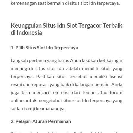
kemenangan saat bermain di situs slot Idn terpercaya.
Keunggulan Situs Idn Slot Tergacor Terbaik
di Indonesia
1. Pilih Situs Slot Idn Terpercaya
Langkah pertama yang harus Anda lakukan ketika ingin
menang di situs slot Idn adalah memilih situs yang
terpercaya. Pastikan situs tersebut memiliki lisensi
resmi dan reputasi yang baik di kalangan pemain. Anda
juga bisa mencari referensi dari teman atau forum
online untuk mengetahui situs slot Idn terpercaya yang
sudah teruji keamanannya.
2. Pelajari Aturan Permainan