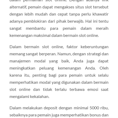
alternatif, pemain dapat mengakses situs slot tersebut
dengan lebih mudah dan cepat tanpa perlu khawatir
adanya pemblokiran dari pihak berwajib. Hal ini tentu
sangat membantu para pemain dalam meraih
kemenangan maksimal dalam bermain slot online.
Dalam bermain slot online, faktor keberuntungan
memang sangat berperan. Namun, dengan strategi dan
manajemen modal yang baik, Anda juga dapat
meningkatkan peluang kemenangan Anda. Oleh
karena itu, penting bagi para pemain untuk selalu
memperhatikan modal yang digunakan dalam bermain
slot online dan tidak terlalu terbawa emosi saat
mengalami kekalahan.
Dalam melakukan deposit dengan minimal 5000 ribu,
sebaiknya para pemain juga memperhatikan bonus dan