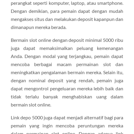
perangkat seperti komputer, laptop, atau smartphone.
Dengan demikian, para pemain dapat dengan mudah
mengakses situs dan melakukan deposit kapanpun dan
dimanapun mereka berada.
Bermain slot online dengan deposit minimal 5000 ribu
juga dapat memaksimalkan peluang kemenangan
Anda. Dengan modal yang terjangkau, pemain dapat
mencoba berbagai macam permainan slot dan
meningkatkan pengalaman bermain mereka. Selain itu,
dengan nominal deposit yang rendah, pemain juga
dapat mengontrol pengeluaran mereka lebih baik dan
tidak terlalu banyak menghabiskan uang dalam
bermain slot online.
Link depo 5000 juga dapat menjadi alternatif bagi para
pemain yang ingin mencoba peruntungan mereka
dalam permainan slot online. Dengan adanya link