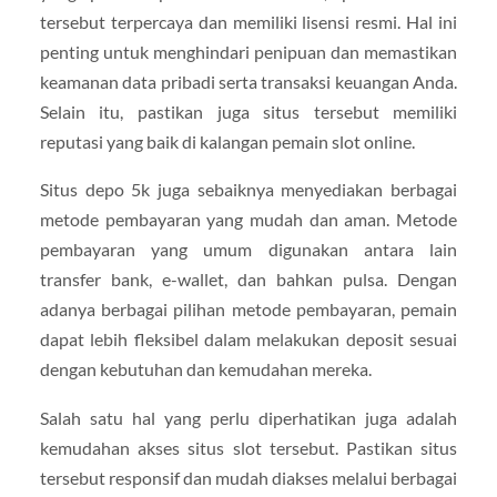
tersebut terpercaya dan memiliki lisensi resmi. Hal ini
penting untuk menghindari penipuan dan memastikan
keamanan data pribadi serta transaksi keuangan Anda.
Selain itu, pastikan juga situs tersebut memiliki
reputasi yang baik di kalangan pemain slot online.
Situs depo 5k juga sebaiknya menyediakan berbagai
metode pembayaran yang mudah dan aman. Metode
pembayaran yang umum digunakan antara lain
transfer bank, e-wallet, dan bahkan pulsa. Dengan
adanya berbagai pilihan metode pembayaran, pemain
dapat lebih fleksibel dalam melakukan deposit sesuai
dengan kebutuhan dan kemudahan mereka.
Salah satu hal yang perlu diperhatikan juga adalah
kemudahan akses situs slot tersebut. Pastikan situs
tersebut responsif dan mudah diakses melalui berbagai