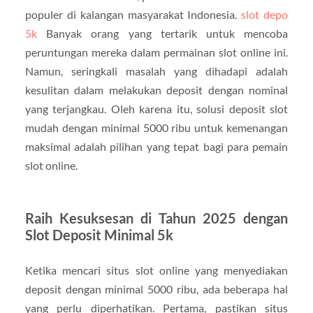
populer di kalangan masyarakat Indonesia.
slot depo
5k
Banyak orang yang tertarik untuk mencoba
peruntungan mereka dalam permainan slot online ini.
Namun, seringkali masalah yang dihadapi adalah
kesulitan dalam melakukan deposit dengan nominal
yang terjangkau. Oleh karena itu, solusi deposit slot
mudah dengan minimal 5000 ribu untuk kemenangan
maksimal adalah pilihan yang tepat bagi para pemain
slot online.
Raih Kesuksesan di Tahun 2025 dengan
Slot Deposit Minimal 5k
Ketika mencari situs slot online yang menyediakan
deposit dengan minimal 5000 ribu, ada beberapa hal
yang perlu diperhatikan. Pertama, pastikan situs