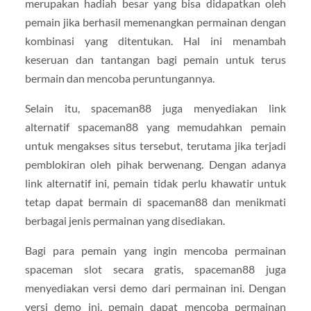
merupakan hadiah besar yang bisa didapatkan oleh
pemain jika berhasil memenangkan permainan dengan
kombinasi yang ditentukan. Hal ini menambah
keseruan dan tantangan bagi pemain untuk terus
bermain dan mencoba peruntungannya.
Selain itu, spaceman88 juga menyediakan link
alternatif spaceman88 yang memudahkan pemain
untuk mengakses situs tersebut, terutama jika terjadi
pemblokiran oleh pihak berwenang. Dengan adanya
link alternatif ini, pemain tidak perlu khawatir untuk
tetap dapat bermain di spaceman88 dan menikmati
berbagai jenis permainan yang disediakan.
Bagi para pemain yang ingin mencoba permainan
spaceman slot secara gratis, spaceman88 juga
menyediakan versi demo dari permainan ini. Dengan
versi demo ini, pemain dapat mencoba permainan