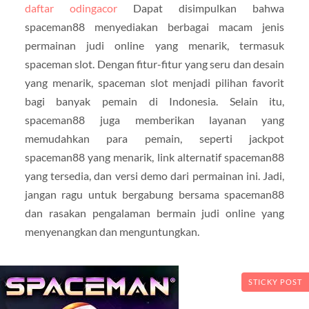
daftar odingacor
Dapat disimpulkan bahwa
spaceman88 menyediakan berbagai macam jenis
permainan judi online yang menarik, termasuk
spaceman slot. Dengan fitur-fitur yang seru dan desain
yang menarik, spaceman slot menjadi pilihan favorit
bagi banyak pemain di Indonesia. Selain itu,
spaceman88 juga memberikan layanan yang
memudahkan para pemain, seperti jackpot
spaceman88 yang menarik, link alternatif spaceman88
yang tersedia, dan versi demo dari permainan ini. Jadi,
jangan ragu untuk bergabung bersama spaceman88
dan rasakan pengalaman bermain judi online yang
menyenangkan dan menguntungkan.
STICKY POST