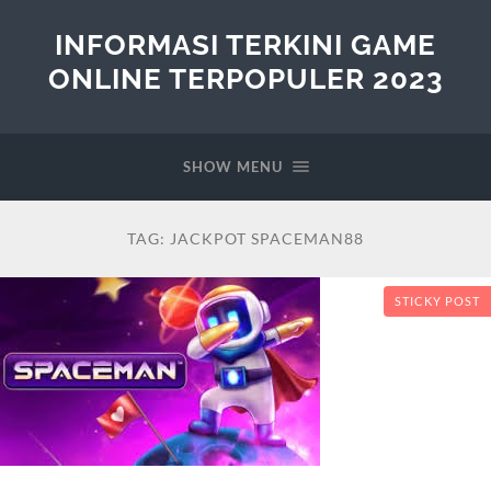
INFORMASI TERKINI GAME
ONLINE TERPOPULER 2023
SHOW MENU
TAG:
JACKPOT SPACEMAN88
STICKY POST