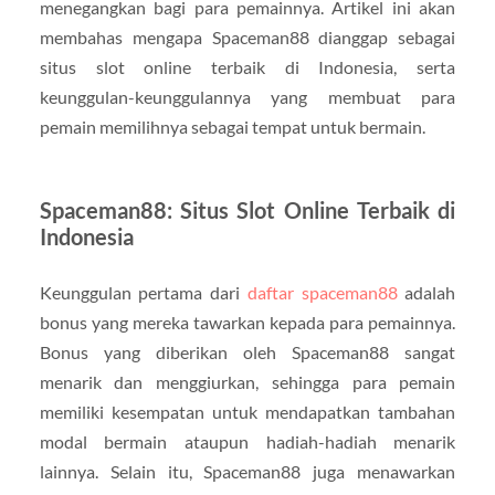
menegangkan bagi para pemainnya. Artikel ini akan
membahas mengapa Spaceman88 dianggap sebagai
situs slot online terbaik di Indonesia, serta
keunggulan-keunggulannya yang membuat para
pemain memilihnya sebagai tempat untuk bermain.
Spaceman88: Situs Slot Online Terbaik di
Indonesia
Keunggulan pertama dari
daftar spaceman88
adalah
bonus yang mereka tawarkan kepada para pemainnya.
Bonus yang diberikan oleh Spaceman88 sangat
menarik dan menggiurkan, sehingga para pemain
memiliki kesempatan untuk mendapatkan tambahan
modal bermain ataupun hadiah-hadiah menarik
lainnya. Selain itu, Spaceman88 juga menawarkan