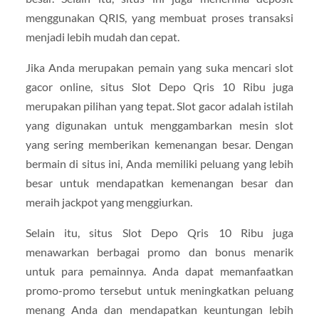
menggunakan QRIS, yang membuat proses transaksi
menjadi lebih mudah dan cepat.
Jika Anda merupakan pemain yang suka mencari slot
gacor online, situs Slot Depo Qris 10 Ribu juga
merupakan pilihan yang tepat. Slot gacor adalah istilah
yang digunakan untuk menggambarkan mesin slot
yang sering memberikan kemenangan besar. Dengan
bermain di situs ini, Anda memiliki peluang yang lebih
besar untuk mendapatkan kemenangan besar dan
meraih jackpot yang menggiurkan.
Selain itu, situs Slot Depo Qris 10 Ribu juga
menawarkan berbagai promo dan bonus menarik
untuk para pemainnya. Anda dapat memanfaatkan
promo-promo tersebut untuk meningkatkan peluang
menang Anda dan mendapatkan keuntungan lebih