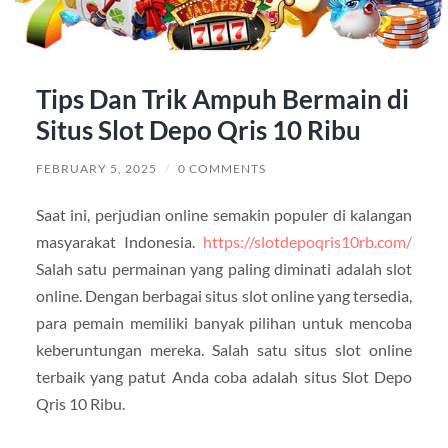
Tips Dan Trik Ampuh Bermain di
Situs Slot Depo Qris 10 Ribu
FEBRUARY 5, 2025
/
0 COMMENTS
Saat ini, perjudian online semakin populer di kalangan
masyarakat Indonesia.
https://slotdepoqris10rb.com/
Salah satu permainan yang paling diminati adalah slot
online. Dengan berbagai situs slot online yang tersedia,
para pemain memiliki banyak pilihan untuk mencoba
keberuntungan mereka. Salah satu situs slot online
terbaik yang patut Anda coba adalah situs Slot Depo
Qris 10 Ribu.