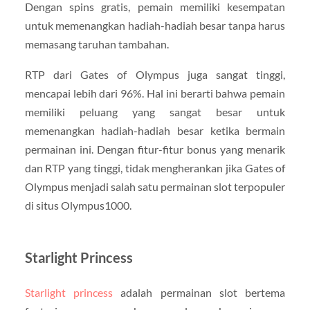
Dengan spins gratis, pemain memiliki kesempatan
untuk memenangkan hadiah-hadiah besar tanpa harus
memasang taruhan tambahan.
RTP dari Gates of Olympus juga sangat tinggi,
mencapai lebih dari 96%. Hal ini berarti bahwa pemain
memiliki peluang yang sangat besar untuk
memenangkan hadiah-hadiah besar ketika bermain
permainan ini. Dengan fitur-fitur bonus yang menarik
dan RTP yang tinggi, tidak mengherankan jika Gates of
Olympus menjadi salah satu permainan slot terpopuler
di situs Olympus1000.
Starlight Princess
Starlight princess
adalah permainan slot bertema