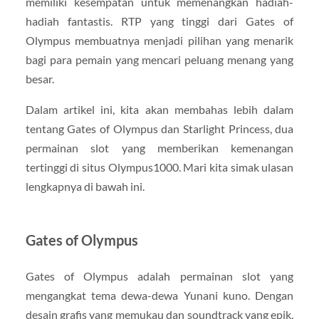
memiliki kesempatan untuk memenangkan hadiah-
hadiah fantastis. RTP yang tinggi dari Gates of
Olympus membuatnya menjadi pilihan yang menarik
bagi para pemain yang mencari peluang menang yang
besar.
Dalam artikel ini, kita akan membahas lebih dalam
tentang Gates of Olympus dan Starlight Princess, dua
permainan slot yang memberikan kemenangan
tertinggi di situs Olympus1000. Mari kita simak ulasan
lengkapnya di bawah ini.
Gates of Olympus
Gates of Olympus adalah permainan slot yang
mengangkat tema dewa-dewa Yunani kuno. Dengan
desain grafis yang memukau dan soundtrack yang epik,