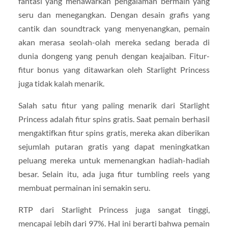
fantasi yang menawarkan pengalaman bermain yang
seru dan menegangkan. Dengan desain grafis yang
cantik dan soundtrack yang menyenangkan, pemain
akan merasa seolah-olah mereka sedang berada di
dunia dongeng yang penuh dengan keajaiban. Fitur-
fitur bonus yang ditawarkan oleh Starlight Princess
juga tidak kalah menarik.
Salah satu fitur yang paling menarik dari Starlight
Princess adalah fitur spins gratis. Saat pemain berhasil
mengaktifkan fitur spins gratis, mereka akan diberikan
sejumlah putaran gratis yang dapat meningkatkan
peluang mereka untuk memenangkan hadiah-hadiah
besar. Selain itu, ada juga fitur tumbling reels yang
membuat permainan ini semakin seru.
RTP dari Starlight Princess juga sangat tinggi,
mencapai lebih dari 97%. Hal ini berarti bahwa pemain