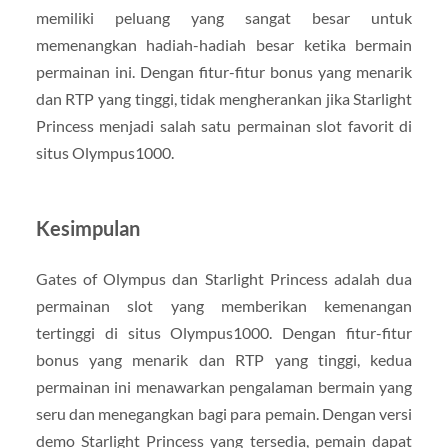
memiliki peluang yang sangat besar untuk
memenangkan hadiah-hadiah besar ketika bermain
permainan ini. Dengan fitur-fitur bonus yang menarik
dan RTP yang tinggi, tidak mengherankan jika Starlight
Princess menjadi salah satu permainan slot favorit di
situs Olympus1000.
Kesimpulan
Gates of Olympus dan Starlight Princess adalah dua
permainan slot yang memberikan kemenangan
tertinggi di situs Olympus1000. Dengan fitur-fitur
bonus yang menarik dan RTP yang tinggi, kedua
permainan ini menawarkan pengalaman bermain yang
seru dan menegangkan bagi para pemain. Dengan versi
demo Starlight Princess yang tersedia, pemain dapat