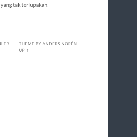
ang tak terlupakan.
ULER
THEME BY
ANDERS NORÉN
—
UP ↑