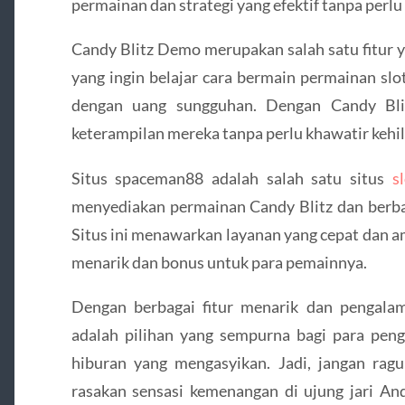
permainan dan strategi yang efektif tanpa perl
Candy Blitz Demo merupakan salah satu fitur 
yang ingin belajar cara bermain permainan sl
dengan uang sungguhan. Dengan Candy Bl
keterampilan mereka tanpa perlu khawatir kehi
Situs spaceman88 adalah salah satu situs
s
menyediakan permainan Candy Blitz dan berbag
Situs ini menawarkan layanan yang cepat dan a
menarik dan bonus untuk para pemainnya.
Dengan berbagai fitur menarik dan pengala
adalah pilihan yang sempurna bagi para pen
hiburan yang mengasyikan. Jadi, jangan ra
rasakan sensasi kemenangan di ujung jari And