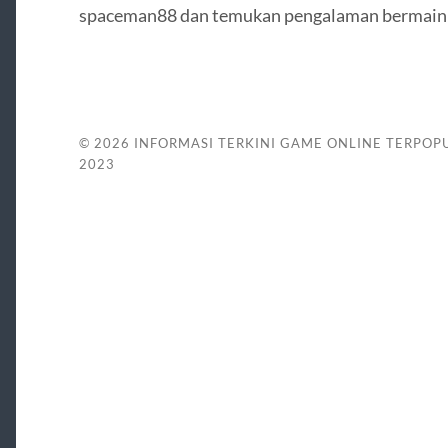
spaceman88 dan temukan pengalaman bermain y
© 2026
INFORMASI TERKINI GAME ONLINE TERPOP
2023