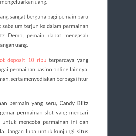
u mengeluarkan uang.
yang sangat berguna bagi pemain baru
ot sebelum terjun ke dalam permainan
itz Demo, pemain dapat mengasah
langan uang.
lot deposit 10 ribu
terpercaya yang
ai permainan kasino online lainnya.
man, serta menyediakan berbagai fitur
man bermain yang seru, Candy Blitz
ggemar permainan slot yang mencari
gu untuk mencoba permainan ini dan
a. Jangan lupa untuk kunjungi situs