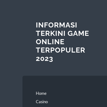
INFORMASI
TERKINI GAME
ONLINE
TERPOPULER
2023
Home
Casino