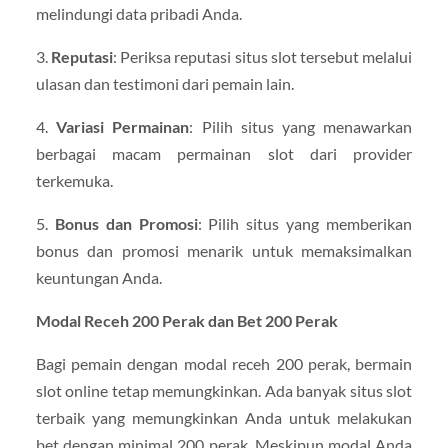
melindungi data pribadi Anda.
3.
Reputasi
: Periksa reputasi situs slot tersebut melalui
ulasan dan testimoni dari pemain lain.
4.
Variasi Permainan
: Pilih situs yang menawarkan
berbagai macam permainan slot dari provider
terkemuka.
5.
Bonus dan Promosi
: Pilih situs yang memberikan
bonus dan promosi menarik untuk memaksimalkan
keuntungan Anda.
Modal Receh 200 Perak dan Bet 200 Perak
Bagi pemain dengan modal receh 200 perak, bermain
slot online tetap memungkinkan. Ada banyak situs slot
terbaik yang memungkinkan Anda untuk melakukan
bet dengan minimal 200 perak. Meskipun modal Anda