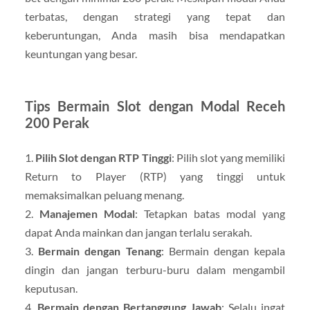
terbatas, dengan strategi yang tepat dan
keberuntungan, Anda masih bisa mendapatkan
keuntungan yang besar.
Tips Bermain Slot dengan Modal Receh
200 Perak
1.
Pilih Slot dengan RTP Tinggi
: Pilih slot yang memiliki
Return to Player (RTP) yang tinggi untuk
memaksimalkan peluang menang.
2.
Manajemen Modal
: Tetapkan batas modal yang
dapat Anda mainkan dan jangan terlalu serakah.
3.
Bermain dengan Tenang
: Bermain dengan kepala
dingin dan jangan terburu-buru dalam mengambil
keputusan.
4.
Bermain dengan Bertanggung Jawab
: Selalu ingat