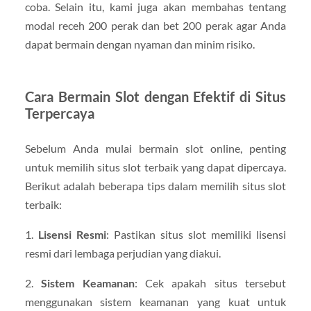
coba. Selain itu, kami juga akan membahas tentang
modal receh 200 perak dan bet 200 perak agar Anda
dapat bermain dengan nyaman dan minim risiko.
Cara Bermain Slot dengan Efektif di Situs
Terpercaya
Sebelum Anda mulai bermain slot online, penting
untuk memilih situs slot terbaik yang dapat dipercaya.
Berikut adalah beberapa tips dalam memilih situs slot
terbaik:
1.
Lisensi Resmi
: Pastikan situs slot memiliki lisensi
resmi dari lembaga perjudian yang diakui.
2.
Sistem Keamanan
: Cek apakah situs tersebut
menggunakan sistem keamanan yang kuat untuk