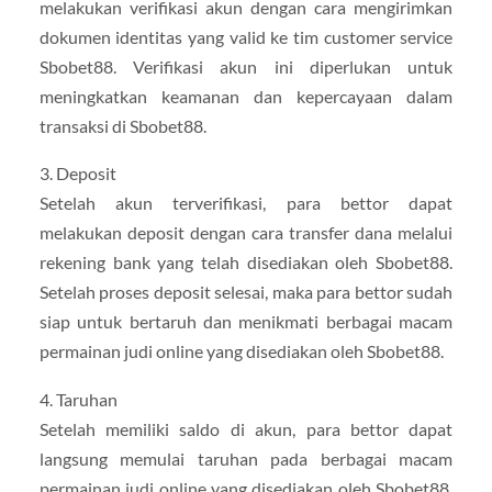
melakukan verifikasi akun dengan cara mengirimkan
dokumen identitas yang valid ke tim customer service
Sbobet88. Verifikasi akun ini diperlukan untuk
meningkatkan keamanan dan kepercayaan dalam
transaksi di Sbobet88.
3. Deposit
Setelah akun terverifikasi, para bettor dapat
melakukan deposit dengan cara transfer dana melalui
rekening bank yang telah disediakan oleh Sbobet88.
Setelah proses deposit selesai, maka para bettor sudah
siap untuk bertaruh dan menikmati berbagai macam
permainan judi online yang disediakan oleh Sbobet88.
4. Taruhan
Setelah memiliki saldo di akun, para bettor dapat
langsung memulai taruhan pada berbagai macam
permainan judi online yang disediakan oleh Sbobet88.