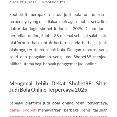
AUGUST 9, 2025
/
0 COMMENTS
Sbobet88 merupakan situs judi bola online resmi
terpercaya yang disediakan oleh agen sbobet serta link
daftar dan login sbobet Indonesia 2025. Dalam dunia
perjudian online, Sbobet88 dikenal sebagai salah satu
platform terbaik untuk bertaruh pada berbagai jenis
olahraga, terutama sepak bola. Dengan reputasi yang
solid dan pengalaman yang luas, Sbobet88 menjadi
pilihan utama bagi banyak penggemar judi online.
Mengenal Lebih Dekat Sbobet88: Situs
Judi Bola Online Terpercaya 2025
Sebagai platform judi bola online resmi terpercaya,
daftar sbobet
menawarkan berbagai jenis taruhan
olahraga, termasuk sepak bola, basket, tenis, dan masih