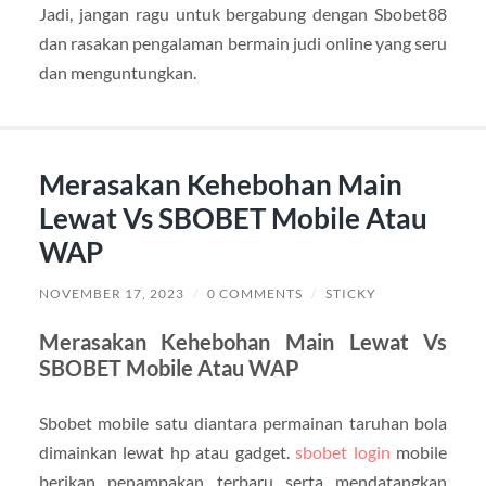
Jadi, jangan ragu untuk bergabung dengan Sbobet88
dan rasakan pengalaman bermain judi online yang seru
dan menguntungkan.
Merasakan Kehebohan Main
Lewat Vs SBOBET Mobile Atau
WAP
NOVEMBER 17, 2023
/
0 COMMENTS
/
STICKY
Merasakan Kehebohan Main Lewat Vs
SBOBET Mobile Atau WAP
Sbobet mobile satu diantara permainan taruhan bola
dimainkan lewat hp atau gadget.
sbobet login
mobile
berikan penampakan terbaru serta mendatangkan