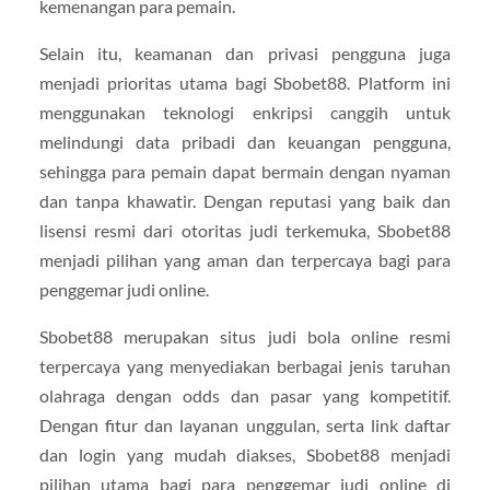
kemenangan para pemain.
Selain itu, keamanan dan privasi pengguna juga
menjadi prioritas utama bagi Sbobet88. Platform ini
menggunakan teknologi enkripsi canggih untuk
melindungi data pribadi dan keuangan pengguna,
sehingga para pemain dapat bermain dengan nyaman
dan tanpa khawatir. Dengan reputasi yang baik dan
lisensi resmi dari otoritas judi terkemuka, Sbobet88
menjadi pilihan yang aman dan terpercaya bagi para
penggemar judi online.
Sbobet88 merupakan situs judi bola online resmi
terpercaya yang menyediakan berbagai jenis taruhan
olahraga dengan odds dan pasar yang kompetitif.
Dengan fitur dan layanan unggulan, serta link daftar
dan login yang mudah diakses, Sbobet88 menjadi
pilihan utama bagi para penggemar judi online di