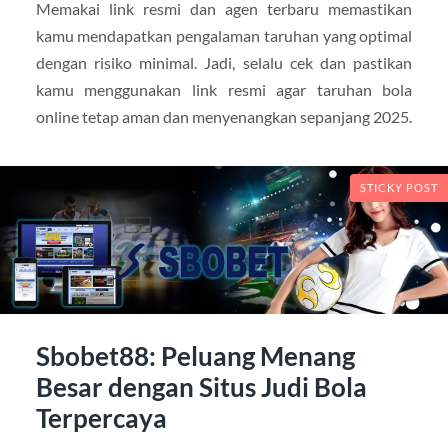
Memakai link resmi dan agen terbaru memastikan
kamu mendapatkan pengalaman taruhan yang optimal
dengan risiko minimal. Jadi, selalu cek dan pastikan
kamu menggunakan link resmi agar taruhan bola
online tetap aman dan menyenangkan sepanjang 2025.
STICKY POST
Sbobet88: Peluang Menang
Besar dengan Situs Judi Bola
Terpercaya