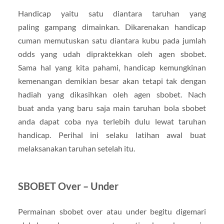
Handicap yaitu satu diantara taruhan yang
paling gampang dimainkan. Dikarenakan handicap
cuman memutuskan satu diantara kubu pada jumlah
odds yang udah dipraktekkan oleh agen sbobet.
Sama hal yang kita pahami, handicap kemungkinan
kemenangan demikian besar akan tetapi tak dengan
hadiah yang dikasihkan oleh agen sbobet. Nach
buat anda yang baru saja main taruhan bola sbobet
anda dapat coba nya terlebih dulu lewat taruhan
handicap. Perihal ini selaku latihan awal buat
melaksanakan taruhan setelah itu.
SBOBET Over – Under
Permainan sbobet over atau under begitu digemari