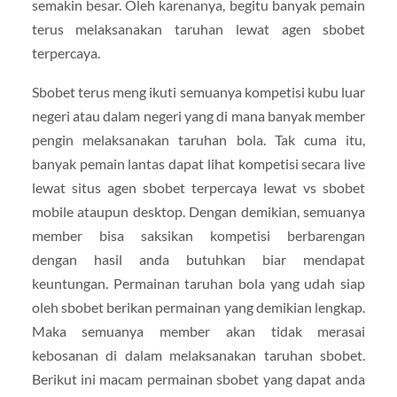
semakin besar. Oleh karenanya, begitu banyak pemain
terus melaksanakan taruhan lewat agen sbobet
terpercaya.
Sbobet terus meng ikuti semuanya kompetisi kubu luar
negeri atau dalam negeri yang di mana banyak member
pengin melaksanakan taruhan bola. Tak cuma itu,
banyak pemain lantas dapat lihat kompetisi secara live
lewat situs agen sbobet terpercaya lewat vs sbobet
mobile ataupun desktop. Dengan demikian, semuanya
member bisa saksikan kompetisi berbarengan
dengan hasil anda butuhkan biar mendapat
keuntungan. Permainan taruhan bola yang udah siap
oleh sbobet berikan permainan yang demikian lengkap.
Maka semuanya member akan tidak merasai
kebosanan di dalam melaksanakan taruhan sbobet.
Berikut ini macam permainan sbobet yang dapat anda