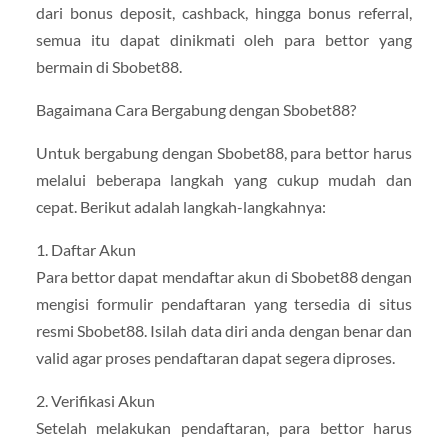
dari bonus deposit, cashback, hingga bonus referral,
semua itu dapat dinikmati oleh para bettor yang
bermain di Sbobet88.
Bagaimana Cara Bergabung dengan Sbobet88?
Untuk bergabung dengan Sbobet88, para bettor harus
melalui beberapa langkah yang cukup mudah dan
cepat. Berikut adalah langkah-langkahnya:
1. Daftar Akun
Para bettor dapat mendaftar akun di Sbobet88 dengan
mengisi formulir pendaftaran yang tersedia di situs
resmi Sbobet88. Isilah data diri anda dengan benar dan
valid agar proses pendaftaran dapat segera diproses.
2. Verifikasi Akun
Setelah melakukan pendaftaran, para bettor harus