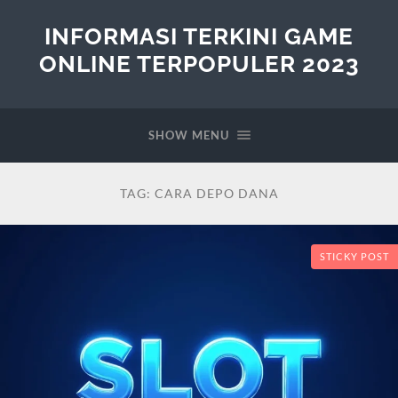
INFORMASI TERKINI GAME
ONLINE TERPOPULER 2023
SHOW MENU
TAG:
CARA DEPO DANA
STICKY POST